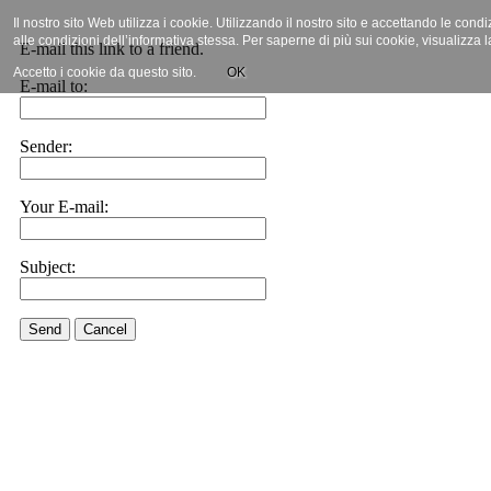
Il nostro sito Web utilizza i cookie. Utilizzando il nostro sito e accettando le cond
alle condizioni dell’informativa stessa. Per saperne di più sui cookie, visualizza 
E-mail this link to a friend.
Accetto i cookie da questo sito.
OK
E-mail to:
Sender:
Your E-mail:
Subject:
Send
Cancel