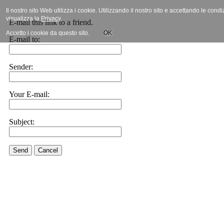
Il nostro sito Web utilizza i cookie. Utilizzando il nostro sito e accettando le cond
visualizza la
Privacy
.
E-mail this link to a friend.
Accetto i cookie da questo sito.
OK
E-mail to:
Sender:
Your E-mail:
Subject:
Send
Cancel