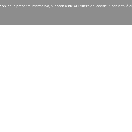
izioni della presente informativa, si acconsente all'utilizzo dei cookie in conformità a