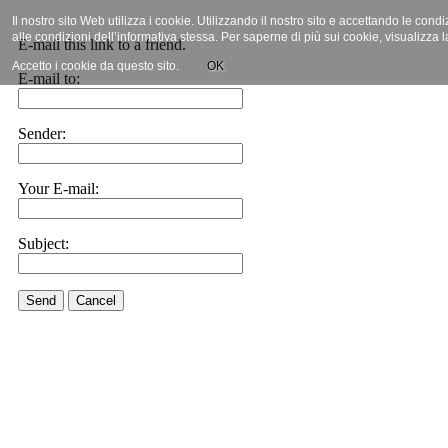
Il nostro sito Web utilizza i cookie. Utilizzando il nostro sito e accettando le cond
alle condizioni dell’informativa stessa. Per saperne di più sui cookie, visualizza 
E-mail this link to a friend.
Accetto i cookie da questo sito.
OK
E-mail to:
Sender:
Your E-mail:
Subject:
Send
Cancel