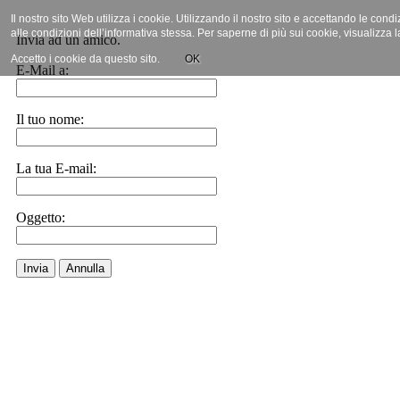
Il nostro sito Web utilizza i cookie. Utilizzando il nostro sito e accettando le cond
alle condizioni dell’informativa stessa. Per saperne di più sui cookie, visualizza 
Invia ad un amico.
Accetto i cookie da questo sito.
OK
E-Mail a:
Il tuo nome:
La tua E-mail:
Oggetto:
Invia
Annulla