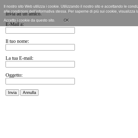
Il nostro sito Web utilizza i cookie. Utilizzando il nostro sito e accettando le cond
alle condizioni dell’informativa stessa. Per saperne di più sui cookie, visualizza 
Invia ad un amico.
Accetto i cookie da questo sito.
OK
E-Mail a:
Il tuo nome:
La tua E-mail:
Oggetto:
Invia
Annulla