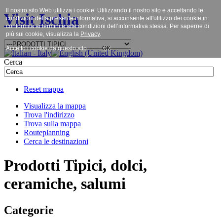
Il nostro sito Web utilizza i cookie. Utilizzando il nostro sito e accettando le
Visit Ischia
condizioni della presente informativa, si acconsente all'utilizzo dei cookie in
conformità ai termini e alle condizioni dell’informativa stessa. Per saperne di
più sui cookie, visualizza la
Privacy
.
Accetto i cookie da questo sito.
OK
Cerca
Reset mappa
Visualizza la mappa
Trova l'indirizzo
Trova sulla mappa
Routeplanning
Cerca le destinazioni
Prodotti Tipici, dolci,
ceramiche, salumi
Categorie