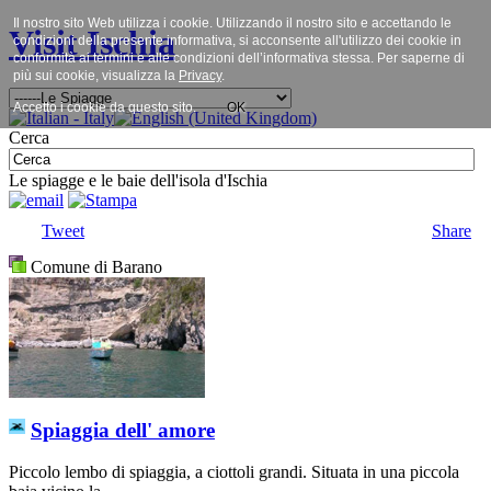
Il nostro sito Web utilizza i cookie. Utilizzando il nostro sito e accettando le
Visit Ischia
condizioni della presente informativa, si acconsente all'utilizzo dei cookie in
conformità ai termini e alle condizioni dell’informativa stessa. Per saperne di
più sui cookie, visualizza la
Privacy
.
Accetto i cookie da questo sito.
OK
Cerca
Le spiagge e le baie dell'isola d'Ischia
Tweet
Share
Comune di Barano
Spiaggia dell' amore
Piccolo lembo di spiaggia, a ciottoli grandi. Situata in una piccola