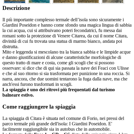
Descrizione
Il più importante complesso termale dell’isola sono sicuramente i
Giardini Poseidon e hanno come sfondo una magica lingua di sabbia
la cui acqua, cui si attribuivano poteri fecondatrici, fu messa dai
romani sotto la protezione di Venere Citarea, da cui il nome Citara,
divinità di cui fu trovata una statua di marmo bianco, andata poi
distrutta.
Mito e leggenda si mescolano tra la bianca sabbia e le limpide acque
e danno giustificazioni di alcune caratteristiche morfologiche di
questo tratto di mare e costa, come gli scogli che si possono
osservare: si dice che di qui sia passata la nave dei Feaci con Ulisse
e che al suo ritorno si sia trasformata per punizione in una roccia. Si
narra, ancora, che due uomini tentarono la fuga dalla nave, ma che
anch'essi furono trasformati in scogli.
La spiaggia è uno dei ritrovi più frequentati dal turismo
balneare estivo.
Come raggiungere la spiaggia
La spiaggia di Citara è situata nel comune di Forio, nei pressi del
parco termale più grande dell'isola: I Giardini Poseidon. E'
facilmente raggiungibile sia in autobus che in automobile.