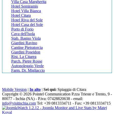
Villa Casa Margherita
Hotel Semiramis
Hotel Villa Bianca
Hotel Citara
Hotel Riva del Sole
Hotel Casa del Sole
Porto di Forio
Cava dell'Isola
Stab. Bagno Viola
Giardini Ravino
Cantine Pietratorcia
Giardini Poseidon
Rist. La Citarea
Parch. Pietre Rosse
Autonoleggio Verde
Farm. Dr. Migliaccio
Mobile Version
|
In alto
|
Sei qui:
Spiaggia di Citara
Copyright © 2026 Pointel Communication P.zza Trieste e Trento, 9 -
80077 -
Ischia
(NA) - P.iva: 07428820638 - email:
info@visitischia.com
Tel: +39 0813334711 - Fax: +39 0813334715