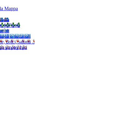
lla Mappa
'isola
e dell'isola
ttoli
napoli e pozzuoli
, dolci, salumi ..
to scooter bici