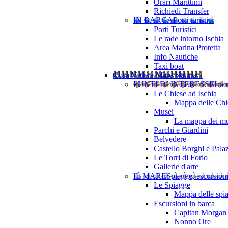
Orari Marittimi
Richiedi Transfer
IN BARCA
Porti turistici
Porti Turistici
Le rade intorno Ischia
Area Marina Protetta
Info Nautiche
Taxi boat
Cosa Vedere
Mare Natura ..
PUNTI DI INTERESSE
Luo
Le Chiese ad Ischia
Mappa delle Chie
Musei
La mappa dei mu
Parchi e Giardini
Belvedere
Castello Borghi e Pala
Le Torri di Forio
Gallerie d'arte
IL MARE
Spiagge, escursion
Le Spiagge
Mappa delle spi
Escursioni in barca
Capitan Morgan
Nonno Ore