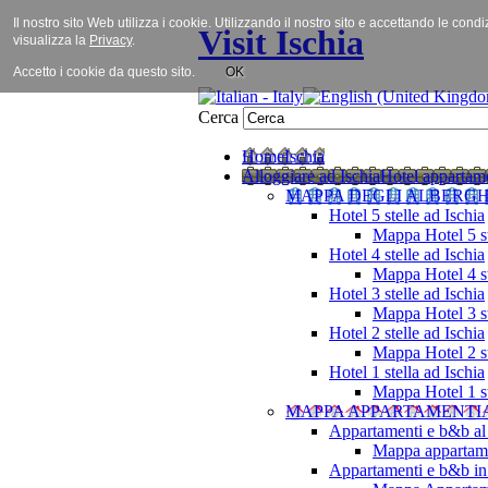
Il nostro sito Web utilizza i cookie. Utilizzando il nostro sito e accettando le cond
Visit Ischia
visualizza la
Privacy
.
Accetto i cookie da questo sito.
OK
Cerca
Home
Ischia
Alloggiare ad Ischia
Hotel appartame
MAPPA DEGLI ALBERGH
Hotel 5 stelle ad Ischia
Mappa Hotel 5 st
Hotel 4 stelle ad Ischia
Mappa Hotel 4 st
Hotel 3 stelle ad Ischia
Mappa Hotel 3 st
Hotel 2 stelle ad Ischia
Mappa Hotel 2 st
Hotel 1 stella ad Ischia
Mappa Hotel 1 st
MAPPA APPARTAMENTI
Appartamenti e b&b al
Mappa appartame
Appartamenti e b&b in