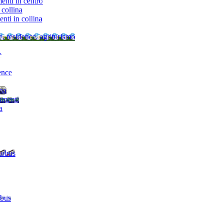
nti in centro
collina
ti in collina
e, residence, agriturismo
e
ence
ina
amenti
a
tobus
 bus