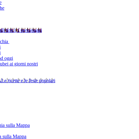
e
che
alli tipici, i personaggi
schia
i
i
ad oggi
bei ai giorni nostri
A
Le ricette e le feste popolari
chia sulla Mappa
ia sulla Mappa