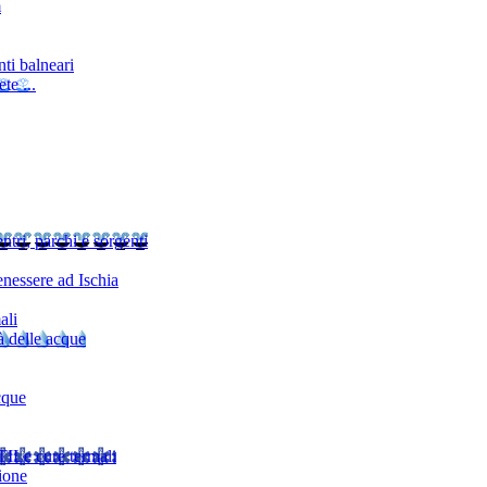
m
ti balneari
te ...
ntri, parchi e sorgenti
nessere ad Ischia
ali
à delle acque
cque
TI
Le cure termali
ione