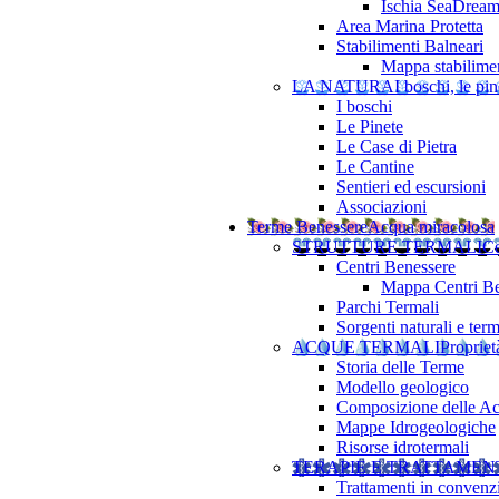
Ischia SeaDrea
Area Marina Protetta
Stabilimenti Balneari
Mappa stabilimen
LA NATURA
I boschi, le pine
I boschi
Le Pinete
Le Case di Pietra
Le Cantine
Sentieri ed escursioni
Associazioni
Terme Benessere
Acqua miracolosa
STRUTTURE TERMALI
Ce
Centri Benessere
Mappa Centri Be
Parchi Termali
Sorgenti naturali e term
ACQUE TERMALI
Propriet
Storia delle Terme
Modello geologico
Composizione delle A
Mappe Idrogeologiche
Risorse idrotermali
TERAPIE E TRATTAMEN
Trattamenti in convenz