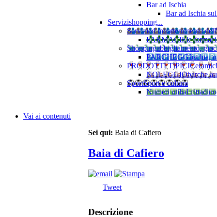
Bar ad Ischia
Bar ad Ischia su
Servizi
shopping...
Servizi
ed intrattenimento dell
FARMACIE
le farmaci
Shopping
abbigliamento, gioca
PARCHEGGI
ischia, 
PRODOTTI TIPICI
Ceramiche
NOLEGGIO
barche au
Sport
Sport e cultura
Numeri utili
al cittadino
Vai ai contenuti
Sei qui:
Baia di Cafiero
Baia di Cafiero
Tweet
Descrizione