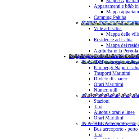
Mappa Appartame
Appartamenti e b&b in 
Mappa appartamen
Camping Paluba
MAPPA DELLE VILLE
Vill
Ville ad Ischia
Mappa delle vill
Residence ad Ischia
Mappa dei resid
Agriturismo la Pergola
Raggiungere Ischia
Orari Porti Cart
IN AUTO
Parcheggi e colleg
Parcheggi Napoli Ischi
Trasporti Marittimi
Divieto di sbarco
Orari Marittimi
Numeri utili
IN TRENO
Stazioni,Taxi,Au
Stazioni
Taxi
Autobus orari e linee
Orari Marittimi
IN AEREO
Aereoporto, taxi,
Bus aereoporto - porto
Taxi