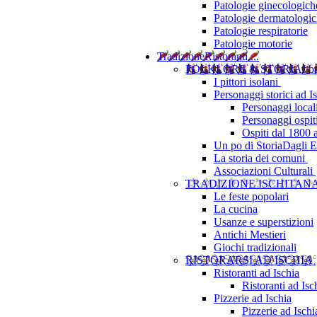
Patologie ginecologich
Patologie dermatologi
Patologie respiratorie
Patologie motorie
Tradizione
Ristoranti....
FOLKLORE & STORIA
I b
I pittori isolani
Personaggi storici ad I
Personaggi local
Personaggi ospit
Ospiti dal 1800 
Un po di Storia
Dagli Eu
La storia dei comuni
Associazioni Culturali
TRADIZIONE ISCHITAN
Le feste popolari
La cucina
Usanze e superstizioni
Antichi Mestieri
Giochi tradizionali
RISTORARSI AD ISCHIA
Ristoranti ad Ischia
Ristoranti ad Is
Pizzerie ad Ischia
Pizzerie ad Isch