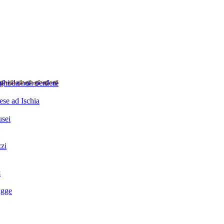
ghi da non perdere
se ad Ischia
sei
zzi
i
agge