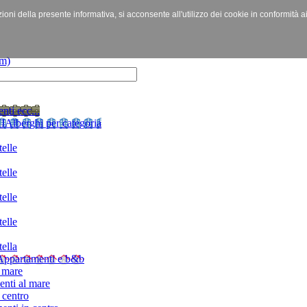
izioni della presente informativa, si acconsente all'utilizzo dei cookie in conformità a
nti ecc...
I
Alberghi per categoria
elle
elle
elle
elle
ella
Appartamenti e b&b
 mare
nti al mare
 centro