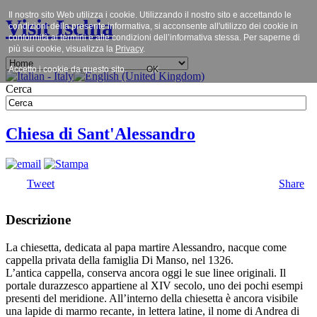
Il nostro sito Web utilizza i cookie. Utilizzando il nostro sito e accettando le
Visit Ischia
condizioni della presente informativa, si acconsente all'utilizzo dei cookie in
conformità ai termini e alle condizioni dell’informativa stessa. Per saperne di
più sui cookie, visualizza la
Privacy
.
Accetto i cookie da questo sito.
OK
Cerca
Chiesa di Sant'Alessandro
Tweet
Share
Descrizione
La chiesetta, dedicata al papa martire Alessandro, nacque come
cappella privata della famiglia Di Manso, nel 1326.
L’antica cappella, conserva ancora oggi le sue linee originali. Il
portale durazzesco appartiene al XIV secolo, uno dei pochi esempi
presenti del meridione. All’interno della chiesetta è ancora visibile
una lapide di marmo recante, in lettera latine, il nome di Andrea di