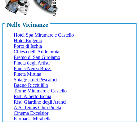
Nelle Vicinanze
Hotel Spa Miramare e Castello
Hotel Eugenio
Porto di Ischia
Chiesa dell' Addolorata
Eremo di San Girolamo
Pineta degli Artisti
Pineta Nenzi Bozzi
Pineta Mirtina
Spiaggia dei Pescatori
Bagno Ricciulillo
Terme Miramare e Castello
Rist. Alberto Ischia
Rist. Giardino degli Aranci
A.S. Tennis Club Pineta
Cinema Excelsior
Farmacia Mirabella