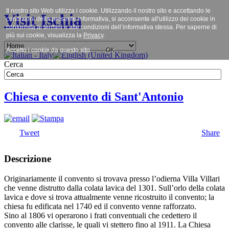
Il nostro sito Web utilizza i cookie. Utilizzando il nostro sito e accettando le
Visit Ischia
condizioni della presente informativa, si acconsente all'utilizzo dei cookie in
conformità ai termini e alle condizioni dell’informativa stessa. Per saperne di
più sui cookie, visualizza la
Privacy
.
Accetto i cookie da questo sito.
OK
Cerca
Chiesa e convento di Sant'Antonio
Tweet
Share
Descrizione
Originariamente il convento si trovava presso l’odierna Villa Villari
che venne distrutto dalla colata lavica del 1301. Sull’orlo della colata
lavica e dove si trova attualmente venne ricostruito il convento; la
chiesa fu edificata nel 1740 ed il convento venne rafforzato.
Sino al 1806 vi operarono i frati conventuali che cedettero il
convento alle clarisse, le quali vi stettero fino al 1911. La Chiesa