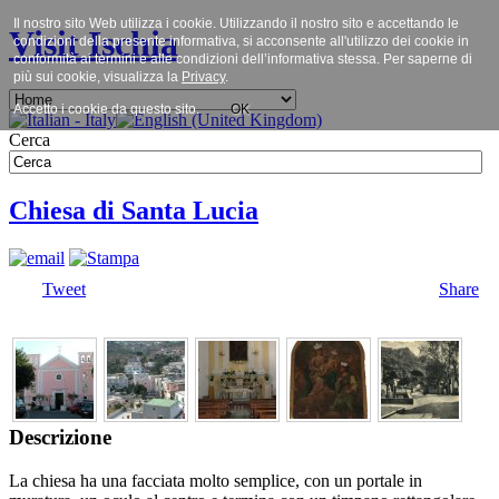
Il nostro sito Web utilizza i cookie. Utilizzando il nostro sito e accettando le
Visit Ischia
condizioni della presente informativa, si acconsente all'utilizzo dei cookie in
conformità ai termini e alle condizioni dell’informativa stessa. Per saperne di
più sui cookie, visualizza la
Privacy
.
Accetto i cookie da questo sito.
OK
Cerca
Chiesa di Santa Lucia
Tweet
Share
Descrizione
La chiesa ha una facciata molto semplice, con un portale in