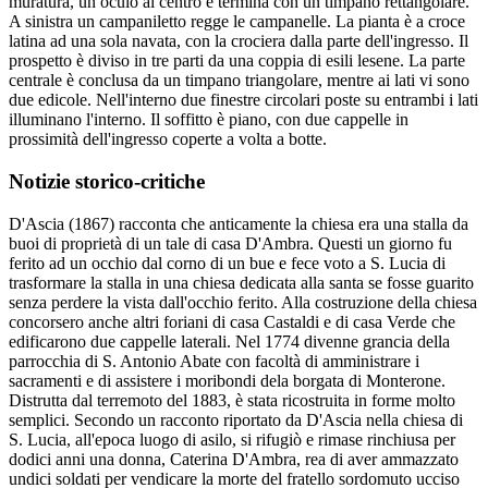
muratura, un oculo al centro e termina con un timpano rettangolare.
A sinistra un campaniletto regge le campanelle. La pianta è a croce
latina ad una sola navata, con la crociera dalla parte dell'ingresso. Il
prospetto è diviso in tre parti da una coppia di esili lesene. La parte
centrale è conclusa da un timpano triangolare, mentre ai lati vi sono
due edicole. Nell'interno due finestre circolari poste su entrambi i lati
illuminano l'interno. Il soffitto è piano, con due cappelle in
prossimità dell'ingresso coperte a volta a botte.
Notizie storico-critiche
D'Ascia (1867) racconta che anticamente la chiesa era una stalla da
buoi di proprietà di un tale di casa D'Ambra. Questi un giorno fu
ferito ad un occhio dal corno di un bue e fece voto a S. Lucia di
trasformare la stalla in una chiesa dedicata alla santa se fosse guarito
senza perdere la vista dall'occhio ferito. Alla costruzione della chiesa
concorsero anche altri foriani di casa Castaldi e di casa Verde che
edificarono due cappelle laterali. Nel 1774 divenne grancia della
parrocchia di S. Antonio Abate con facoltà di amministrare i
sacramenti e di assistere i moribondi dela borgata di Monterone.
Distrutta dal terremoto del 1883, è stata ricostruita in forme molto
semplici. Secondo un racconto riportato da D'Ascia nella chiesa di
S. Lucia, all'epoca luogo di asilo, si rifugiò e rimase rinchiusa per
dodici anni una donna, Caterina D'Ambra, rea di aver ammazzato
undici soldati per vendicare la morte del fratello sordomuto ucciso