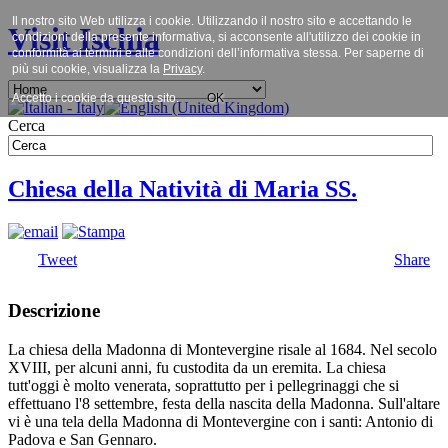
Il nostro sito Web utilizza i cookie. Utilizzando il nostro sito e accettando le
Visit Ischia
condizioni della presente informativa, si acconsente all'utilizzo dei cookie in
conformità ai termini e alle condizioni dell’informativa stessa. Per saperne di
più sui cookie, visualizza la
Privacy
.
Accetto i cookie da questo sito.
OK
Cerca
Chiesa della Natività di Maria SS.
Tweet
Share
Descrizione
La chiesa della Madonna di Montevergine risale al 1684. Nel secolo
XVIII, per alcuni anni, fu custodita da un eremita. La chiesa
tutt'oggi è molto venerata, soprattutto per i pellegrinaggi che si
effettuano l'8 settembre, festa della nascita della Madonna. Sull'altare
vi è una tela della Madonna di Montevergine con i santi: Antonio di
Padova e San Gennaro.