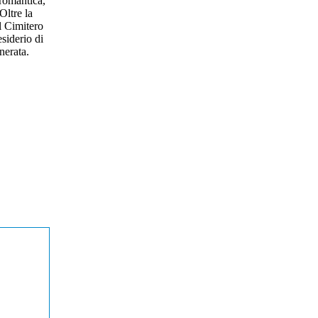
 romantica,
Oltre la
il Cimitero
esiderio di
nerata.