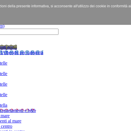
izioni della presente informativa, si acconsente all'utilizzo dei cookie in conformità a
nti ecc...
I
Alberghi per categoria
elle
elle
elle
elle
ella
Appartamenti e b&b
 mare
nti al mare
 centro