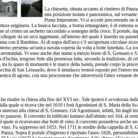
La chiesetta, situata accanto al cimitero di Panza,
una posizione isolata e panoramica, sul versante 
Punta Imperatore. Vi si accede percorrendo un l
ttura originaria. La bianca facciata, a forma rettangolare, è di estrema s
 al centro un archetto raccordato a sostegno della croce. Il portale, da
llegate da un arco aggettante, all'interno del quale è inserito un pannel
na con il Bambino. Al di sopra dell'arco c’è un'apertura circolare ricav
nterno presenta un'unica navata coperta da volta a botte lunettata. La zo
i arrotondati. Vi sono anche due statue a mezzo busto di S. Gennaro e S
la d'Ischia, tengono fede alla promessa fatta, secondo la tradizione, di ce
o, tra lo sparo di mortaretti e le marce della banda, prende corpo la proc
rocchia di San Leonardo, dove il simulacro resterà esposto per l'intero me
menica di agosto, con una processione che attraverserà l'altro versante de
far risalire la chiesa alla fine del XVI sec. Tale ipotesi è avvalorata dall
alla quale si ricava che nel 1610 i frati Agostiniani di S. Maria della Sca
 annesso alla chiesa di S. Gennaro. Gli Agostiniani, infatti, fin dagli in
io panzese. Il convento fu edificato lontano dall'abitato nel 164, al cent
al quale si ricavavano due botti di vino; il convento possedeva anche un 
i vino. Fu soppresso nel 1653. Nel 1711 le rendite della cappella di S.
 Panza. Sopra il portale d'ingresso è riportato l'anno 1826, presumibilm