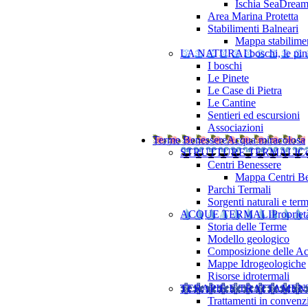
Ischia SeaDrea
Area Marina Protetta
Stabilimenti Balneari
Mappa stabilimen
LA NATURA
I boschi, le pine
I boschi
Le Pinete
Le Case di Pietra
Le Cantine
Sentieri ed escursioni
Associazioni
Terme Benessere
Acqua miracolosa
STRUTTURE TERMALI
Ce
Centri Benessere
Mappa Centri Be
Parchi Termali
Sorgenti naturali e term
ACQUE TERMALI
Propriet
Storia delle Terme
Modello geologico
Composizione delle A
Mappe Idrogeologiche
Risorse idrotermali
TERAPIE E TRATTAMEN
Trattamenti in convenz