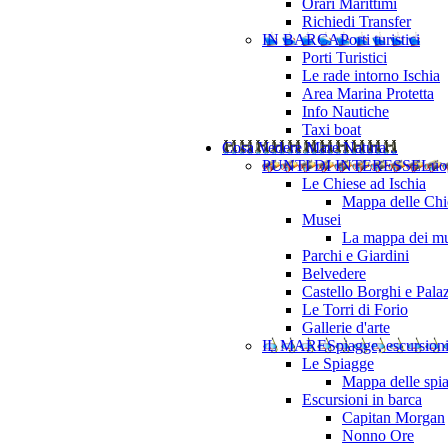
Orari Marittimi
Richiedi Transfer
IN BARCA
Porti turistici
Porti Turistici
Le rade intorno Ischia
Area Marina Protetta
Info Nautiche
Taxi boat
Cosa Vedere
Mare Natura ..
PUNTI DI INTERESSE
Luo
Le Chiese ad Ischia
Mappa delle Chie
Musei
La mappa dei mu
Parchi e Giardini
Belvedere
Castello Borghi e Pala
Le Torri di Forio
Gallerie d'arte
IL MARE
Spiagge, escursion
Le Spiagge
Mappa delle spi
Escursioni in barca
Capitan Morgan
Nonno Ore