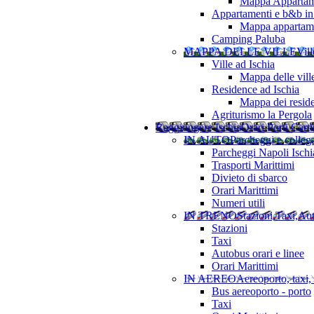
Mappa Appartame
Appartamenti e b&b in 
Mappa appartamen
Camping Paluba
MAPPA DELLE VILLE
Vill
Ville ad Ischia
Mappa delle vill
Residence ad Ischia
Mappa dei resid
Agriturismo la Pergola
Raggiungere Ischia
Orari Porti Cart
IN AUTO
Parcheggi e colleg
Parcheggi Napoli Ischi
Trasporti Marittimi
Divieto di sbarco
Orari Marittimi
Numeri utili
IN TRENO
Stazioni,Taxi,Au
Stazioni
Taxi
Autobus orari e linee
Orari Marittimi
IN AEREO
Aereoporto, taxi,
Bus aereoporto - porto
Taxi