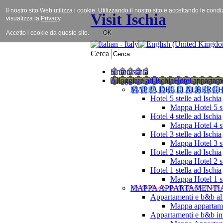
Il nostro sito Web utilizza i cookie. Utilizzando il nostro sito e accettando le cond
Visit Ischia
visualizza la
Privacy
.
Accetto i cookie da questo sito.
OK
Cerca
Home
Ischia
Alloggiare ad Ischia
Hotel appartame
MAPPA DEGLI ALBERGH
Hotel 5 stelle ad Ischia
Mappa Hotel 5 st
Hotel 4 stelle ad Ischia
Mappa Hotel 4 st
Hotel 3 stelle ad Ischia
Mappa Hotel 3 st
Hotel 2 stelle ad Ischia
Mappa Hotel 2 st
Hotel 1 stella ad Ischia
Mappa Hotel 1 st
MAPPA APPARTAMENTI
Appartamenti e b&b al
Mappa appartame
Appartamenti e b&b in