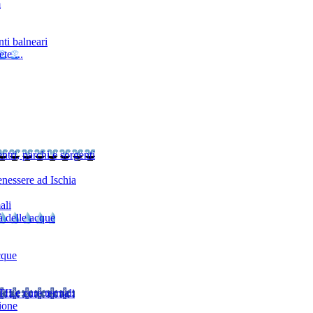
m
ti balneari
te ...
ntri, parchi e sorgenti
nessere ad Ischia
ali
à delle acque
cque
TI
Le cure termali
ione