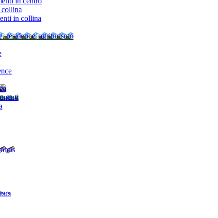
nti in centro
collina
ti in collina
e, residence, agriturismo
e
ence
ina
amenti
a
tobus
 bus