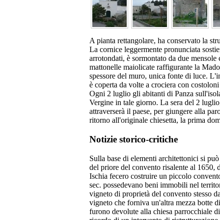
A pianta rettangolare, ha conservato la stru
La cornice leggermente pronunciata sostiene
arrotondati, è sormontato da due mensole co
mattonelle maiolicate raffigurante la Madon
spessore del muro, unica fonte di luce. L'i
è coperta da volte a crociera con costolon
Ogni 2 luglio gli abitanti di Panza sull'iso
Vergine in tale giorno. La sera del 2 lugli
attraverserà il paese, per giungere alla pa
ritorno all'originale chiesetta, la prima do
Notizie storico-critiche
Sulla base di elementi architettonici si può 
del priore del convento risalente al 1650, d
Ischia fecero costruire un piccolo convento
sec. possedevano beni immobili nel territor
vigneto di proprietà del convento stesso d
vigneto che forniva un'altra mezza botte d
furono devolute alla chiesa parrocchiale di