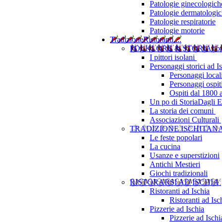
Patologie ginecologich
Patologie dermatologi
Patologie respiratorie
Patologie motorie
Tradizione
Ristoranti....
FOLKLORE & STORIA
I b
I pittori isolani
Personaggi storici ad I
Personaggi local
Personaggi ospit
Ospiti dal 1800 
Un po di Storia
Dagli Eu
La storia dei comuni
Associazioni Culturali
TRADIZIONE ISCHITAN
Le feste popolari
La cucina
Usanze e superstizioni
Antichi Mestieri
Giochi tradizionali
RISTORARSI AD ISCHIA
Ristoranti ad Ischia
Ristoranti ad Is
Pizzerie ad Ischia
Pizzerie ad Isch