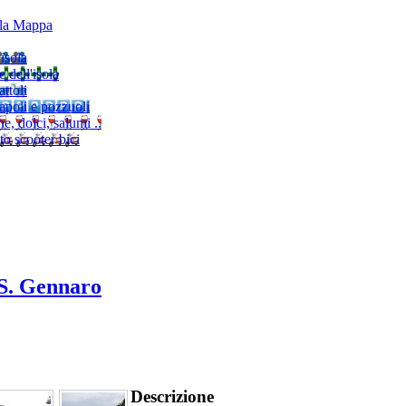
lla Mappa
'isola
e dell'isola
ttoli
napoli e pozzuoli
, dolci, salumi ..
to scooter bici
 S. Gennaro
Descrizione