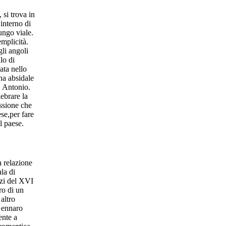
 si trova in
interno di
ungo viale.
emplicità.
gli angoli
lo di
ata nello
na absidale
. Antonio.
lebrare la
essione che
se,per fare
l paese.
a relazione
la di
izi del XVI
ro di un
altro
 Gennaro
ente a