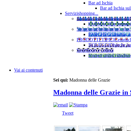
Bar ad Ischia
Bar ad Ischia su
Servizi
shopping...
Servizi
ed intrattenimento dell
FARMACIE
le farmaci
Shopping
abbigliamento, gioca
PARCHEGGI
ischia, 
PRODOTTI TIPICI
Ceramiche
NOLEGGIO
barche au
Sport
Sport e cultura
Numeri utili
al cittadino
Vai ai contenuti
Sei qui:
Madonna delle Grazie
Madonna delle Grazie in
Tweet