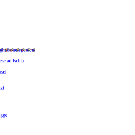
ghi da non perdere
se ad Ischia
sei
zzi
i
agge