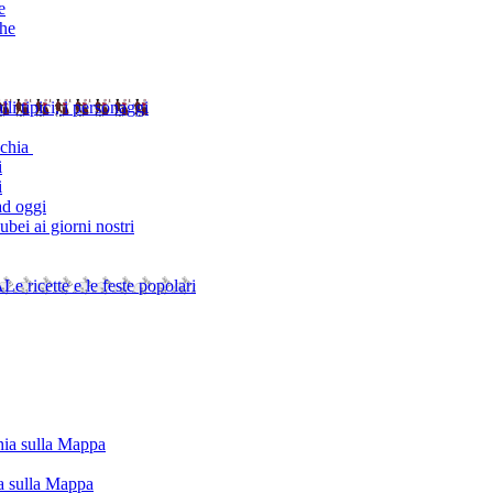
e
che
alli tipici, i personaggi
schia
i
i
ad oggi
bei ai giorni nostri
A
Le ricette e le feste popolari
chia sulla Mappa
ia sulla Mappa