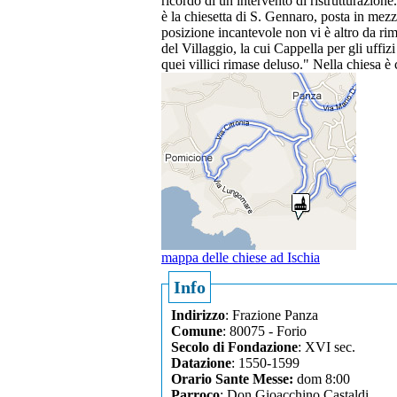
ricordo di un intervento di ristrutturazion
è la chiesetta di S. Gennaro, posta in mezz
posizione incantevole non vi è altro da rima
del Villaggio, la cui Cappella per gli uffiz
quei villici rimase deluso." Nella chiesa
mappa delle chiese ad Ischia
Info
Indirizzo
: Frazione Panza
Comune
: 80075 - Forio
Secolo di Fondazione
: XVI sec.
Datazione
: 1550-1599
Orario Sante Messe:
dom 8:00
Parroco
: Don Gioacchino Castaldi