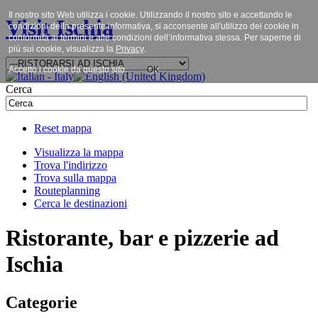
Il nostro sito Web utilizza i cookie. Utilizzando il nostro sito e accettando le
Visit Ischia
condizioni della presente informativa, si acconsente all'utilizzo dei cookie in
conformità ai termini e alle condizioni dell’informativa stessa. Per saperne di
più sui cookie, visualizza la
Privacy
.
Accetto i cookie da questo sito.
OK
Cerca
Reset mappa
Visualizza la mappa
Trova l'indirizzo
Trova sulla mappa
Routeplanning
Cerca le destinazioni
Ristorante, bar e pizzerie ad
Ischia
Categorie