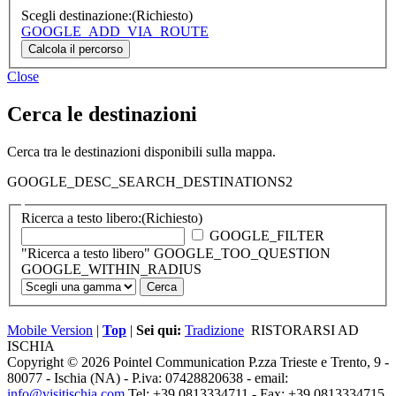
Scegli destinazione:
(Richiesto)
GOOGLE_ADD_VIA_ROUTE
Close
Cerca le destinazioni
Cerca tra le destinazioni disponibili sulla mappa.
GOOGLE_DESC_SEARCH_DESTINATIONS2
Ricerca a testo libero:
(Richiesto)
GOOGLE_FILTER
"Ricerca a testo libero" GOOGLE_TOO_QUESTION
GOOGLE_WITHIN_RADIUS
Mobile Version
|
Top
|
Sei qui:
Tradizione
RISTORARSI AD
ISCHIA
Copyright © 2026 Pointel Communication P.zza Trieste e Trento, 9 -
80077 -
Ischia
(NA) - P.iva: 07428820638 - email:
info@visitischia.com
Tel: +39 0813334711 - Fax: +39 0813334715