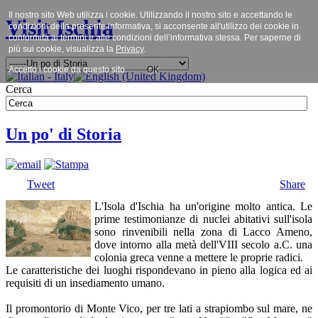
Il nostro sito Web utilizza i cookie. Utilizzando il nostro sito e accettando le
Visit Ischia
condizioni della presente informativa, si acconsente all'utilizzo dei cookie in
conformità ai termini e alle condizioni dell’informativa stessa. Per saperne di
più sui cookie, visualizza la
Privacy
.
Accetto i cookie da questo sito.
OK
Cerca
Un po' di Storia
Tweet
Share
L'Isola d'Ischia ha un'origine molto antica. Le
prime testimonianze di nuclei abitativi sull'isola
sono rinvenibili nella zona di Lacco Ameno,
dove intorno alla metà dell'VIII secolo a.C. una
colonia greca venne a mettere le proprie radici.
Le caratteristiche dei luoghi rispondevano in pieno alla logica ed ai
requisiti di un insediamento umano.
Il promontorio di Monte Vico, per tre lati a strapiombo sul mare, ne