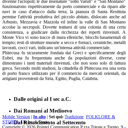
divenne l'acropoli; le due insenature "sotto Varuli" e "San Montano"
funzionarono rispettivamente da porto commerciale e da riparo alle
navi in caso d'attacco dalla terra; la pianura di Santa Restituta
permise l'attività produttiva del piccolo abitato, dislocato anche ad
Arbusto, Mezzavia e Mazzola ed infine la valle di San Montano
accolse la necropoli. Dovette trattarsi di una colonia di una certa
consistenza, a giudicare dalla ricchezza dei reperti rinvenuti. A
Monte Vico vi sono tracce di mura elleniche, blocchi basamentali di
tempio; resti di strutture murarie a secco e fornaci, ceramiche, metalli
lavorati, cocci vari, indicano un'intensa attività commerciale.
Phitecusa fu sicuramente fondata dai Greci e specificamente degli
Eubei, ma fu frequentata anche da popolazioni diverse, come
dimostrano i tanti materiali rinvenuti, che non sono solo di fattura
greca. Secondo molti studiosi, la cittadella di Phitecusa era una sorta
di porto franco utilizzato per il commercio da mercati orientali, da
artigiani provenienti da Siria, Egitto, Puglia, Calabria.
Dalle origini al I sec a.C.
Dai Romani al Medioevo
Mobile Version
|
In alto
|
Sei qui:
Tradizione
FOLKLORE &
Dal Rinascimento al Settecento
STORIA
Un po di Storia
Copyright © 2026 Pointel Communication P.zza Trieste e Trento, 9 -