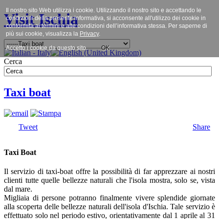
Il nostro sito Web utilizza i cookie. Utilizzando il nostro sito e accettando le
Visit Ischia
condizioni della presente informativa, si acconsente all'utilizzo dei cookie in
conformità ai termini e alle condizioni dell’informativa stessa. Per saperne di
più sui cookie, visualizza la
Privacy
.
Accetto i cookie da questo sito.
OK
Cerca
Taxi boat
Tweet
Share
Taxi Boat
Il servizio di taxi-boat offre la possibilità di far apprezzare ai nostri
clienti tutte quelle bellezze naturali che l'isola mostra, solo se, vista
dal mare.
Migliaia di persone potranno finalmente vivere splendide giornate
alla scoperta delle bellezze naturali dell'isola d'Ischia. Tale servizio è
effettuato solo nel periodo estivo, orientativamente dal 1 aprile al 31