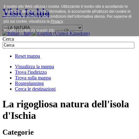
Il nostro sito Web utilizza i cookie. Utilizzando il nostro sito e accettando le
Visit Ischia
condizioni della presente informativa, si acconsente all'utilizzo dei cookie in
conformità ai termini e alle condizioni dell’informativa stessa. Per saperne di
più sui cookie, visualizza la
Privacy
.
Accetto i cookie da questo sito.
OK
Cerca
Reset mappa
Visualizza la mappa
Trova l'indirizzo
Trova sulla mappa
Routeplanning
Cerca le destinazioni
La rigogliosa natura dell'isola
d'Ischia
Categorie