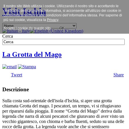
Il nostro sito Web utilizza i cookie. Utilizzando il nostro sito e accettando le
Visit Ischia
condizioni della presente informativa, si acconsente all'utilizzo dei cookie in
conformità ai termini e alle condizioni dell’informativa stessa. Per saperne di
più sui cookie, visualizza la
Privacy
.
Accetto i cookie da questo sito.
OK
Cerca
La Grotta del Mago
Tweet
Share
Descrizione
Sulla costa sud-orientale dell'isola d'Ischia, si apre una grotta
chiamata Grotta del mago. I pescatori, un tempo, vi si rifugiavano
per ripararsi dalla pioggia. Il nome “Grotta del Mago” deriva dalla
legenda che narra di alcuni pescatori che giuravano di aver visto un
vecchio gigantesco, con chioma e barba fluenti, seduto su una delle
rocce della grotta. La legenda vuole anche che si sentissero