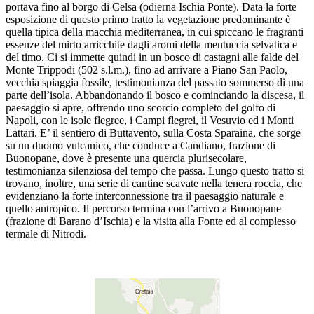
portava fino al borgo di Celsa (odierna Ischia Ponte). Data la forte
esposizione di questo primo tratto la vegetazione predominante è
quella tipica della macchia mediterranea, in cui spiccano le fragranti
essenze del mirto arricchite dagli aromi della mentuccia selvatica e
del timo. Ci si immette quindi in un bosco di castagni alle falde del
Monte Trippodi (502 s.l.m.), fino ad arrivare a Piano San Paolo,
vecchia spiaggia fossile, testimonianza del passato sommerso di una
parte dell’isola. Abbandonando il bosco e cominciando la discesa, il
paesaggio si apre, offrendo uno scorcio completo del golfo di
Napoli, con le isole flegree, i Campi flegrei, il Vesuvio ed i Monti
Lattari. E’ il sentiero di Buttavento, sulla Costa Sparaina, che sorge
su un duomo vulcanico, che conduce a Candiano, frazione di
Buonopane, dove è presente una quercia plurisecolare,
testimonianza silenziosa del tempo che passa. Lungo questo tratto si
trovano, inoltre, una serie di cantine scavate nella tenera roccia, che
evidenziano la forte interconnessione tra il paesaggio naturale e
quello antropico. Il percorso termina con l’arrivo a Buonopane
(frazione di Barano d’Ischia) e la visita alla Fonte ed al complesso
termale di Nitrodi.