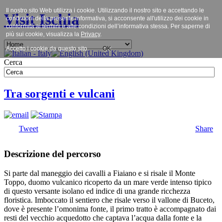
Il nostro sito Web utilizza i cookie. Utilizzando il nostro sito e accettando le
Visit Ischia
condizioni della presente informativa, si acconsente all'utilizzo dei cookie in
conformità ai termini e alle condizioni dell’informativa stessa. Per saperne di
più sui cookie, visualizza la
Privacy
.
Accetto i cookie da questo sito.
OK
Cerca
Tra sorgenti e vulcani
Tweet
Share
Descrizione del percorso
Si parte dal maneggio dei cavalli a Fiaiano e si risale il Monte
Toppo, duomo vulcanico ricoperto da un mare verde intenso tipico
di questo versante isolano ed indice di una grande ricchezza
floristica. Imboccato il sentiero che risale verso il vallone di Buceto,
dove è presente l’omonima fonte, il primo tratto è accompagnato dai
resti del vecchio acquedotto che captava l’acqua dalla fonte e la