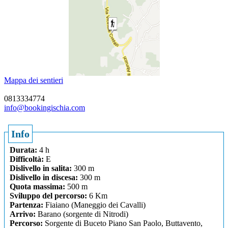
Mappa dei sentieri
0813334774
info@bookingischia.com
Info
Durata:
4 h
Difficoltà:
E
Dislivello in salita:
300 m
Dislivello in discesa:
300 m
Quota massima:
500 m
Sviluppo del percorso:
6 Km
Partenza:
Fiaiano (Maneggio dei Cavalli)
Arrivo:
Barano (sorgente di Nitrodi)
Percorso:
Sorgente di Buceto Piano San Paolo, Buttavento,