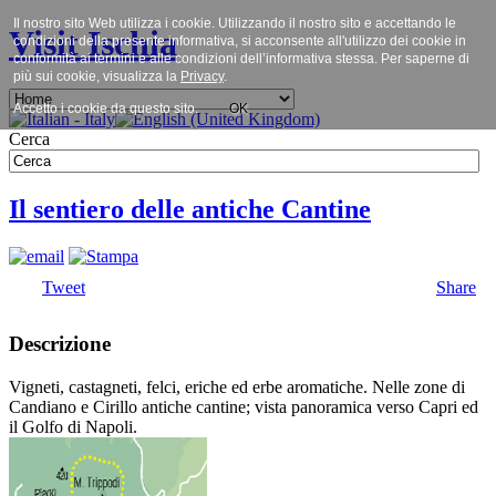
Il nostro sito Web utilizza i cookie. Utilizzando il nostro sito e accettando le
Visit Ischia
condizioni della presente informativa, si acconsente all'utilizzo dei cookie in
conformità ai termini e alle condizioni dell’informativa stessa. Per saperne di
più sui cookie, visualizza la
Privacy
.
Accetto i cookie da questo sito.
OK
Cerca
Il sentiero delle antiche Cantine
Tweet
Share
Descrizione
Vigneti, castagneti, felci, eriche ed erbe aromatiche. Nelle zone di
Candiano e Cirillo antiche cantine; vista panoramica verso Capri ed
il Golfo di Napoli.