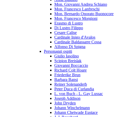
Mon. Giovanni Andrea Schiano
Mon. Francesco Lanfreschi
Mon. Bernardo Onorato Buonocore
Mon. Francesco Morgioni
Erasmo di Lustro
Di Lustro Filippo
Cesare Calise
Cardinale Inigo d'Avalos
Cardinale Baldassarre Cossa
Alfonso Di Spigna
Personaggi ospiti
Giulio Iasolino
Scipion Breislak
Giovanni Boccaccio
Richard Colt Hoare
Friederike Brun
Barbara Bansi
Reiner Solenanderb
Peter Duca di Curlandia
L. von Buch - L. Gay Lussac
Joseph Addison
John Dryden
Johann Winchelmann
Johann Chetwade Eustace