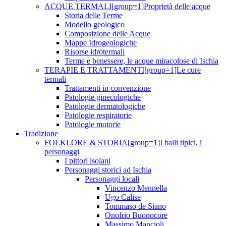
ACQUE TERMALI[group=1]Proprietà delle acque
Storia delle Terme
Modello geologico
Composizione delle Acque
Mappe Idrogeologiche
Risorse idrotermali
Terme e benessere, le acque miracolose di Ischia
TERAPIE E TRATTAMENTI[group=1]Le cure
termali
Trattamenti in convenzione
Patologie ginecologiche
Patologie dermatologiche
Patologie respiratorie
Patologie motorie
Tradizione
FOLKLORE & STORIA[group=1]I balli tipici, i
personaggi
I pittori isolani
Personaggi storici ad Ischia
Personaggi locali
Vincenzo Mennella
Ugo Calise
Tommaso de Siano
Onofrio Buonocore
Massimo Mancioli