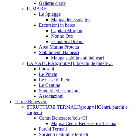
Gallerie d'arte
IL MARE
Le Spiagge
Mappa delle spiagge
Escursioni in barca
Capitan Morgan
Nonno Ore
Ischia SeaDream
Area Marina Protetta
Stabilimenti Balneari
Mappa stabilimenti balneari
LA NATURA[group=1]I boschi, le pinete ...
I boschi
Le Pinete
Le Case di Pietra
Le Cantine
Sentieri ed escursioni
Associazioni
Terme Benessere
STRUTTURE TERMALI[group=1]Centri, parchi e
sorgenti
Centri Benessere[cols=3]
Mappa Centri Benessere ad Ischia
Parchi Termali
Sorgenti naturali e termali