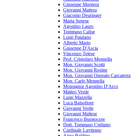
Giuseppe Morgera
Giovanni Mattera
Giacomo Deuringer
Maria Senese
Agostino Lauro
Tommaso Calise
Luigi Patalano
Alberto Mario
Giuseppe D'Ascia
Vincenzo Telese
Prof. Cristofaro Mennella
Mon. Giovanni Scotti
Mon. Giovanni Regine
Mon. Giovanni Onorato Carcaterra
Mon. Carlo Mennella
Monsignor Agostino D'Arco
Matteo Verde
Luigi Mazzella
Luca Balsofiore
Giovanni Verde
Giovanni Maltese
Francesco Buonocore
Dott. Tommaso Cigliano
Cardinale Lavitrano
Anna Baldino