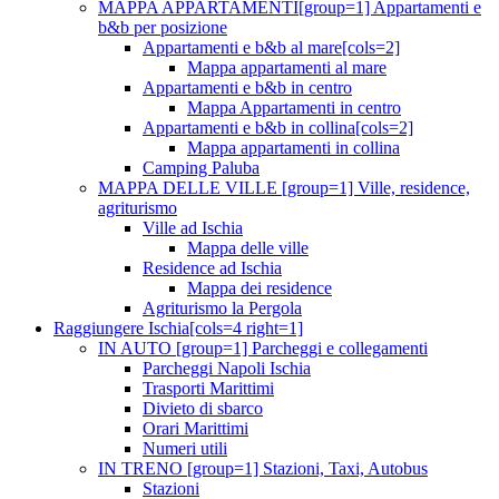
MAPPA APPARTAMENTI[group=1] Appartamenti e
b&b per posizione
Appartamenti e b&b al mare[cols=2]
Mappa appartamenti al mare
Appartamenti e b&b in centro
Mappa Appartamenti in centro
Appartamenti e b&b in collina[cols=2]
Mappa appartamenti in collina
Camping Paluba
MAPPA DELLE VILLE [group=1] Ville, residence,
agriturismo
Ville ad Ischia
Mappa delle ville
Residence ad Ischia
Mappa dei residence
Agriturismo la Pergola
Raggiungere Ischia[cols=4 right=1]
IN AUTO [group=1] Parcheggi e collegamenti
Parcheggi Napoli Ischia
Trasporti Marittimi
Divieto di sbarco
Orari Marittimi
Numeri utili
IN TRENO [group=1] Stazioni, Taxi, Autobus
Stazioni