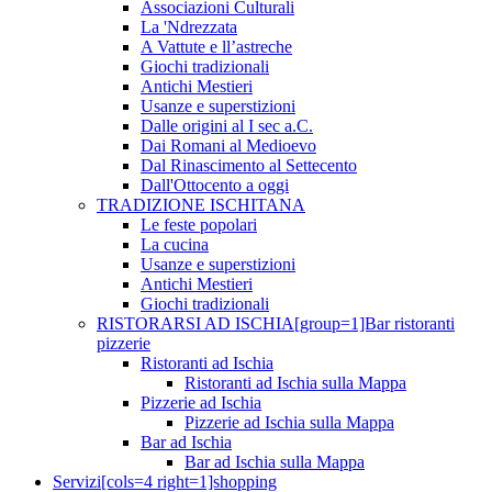
Associazioni Culturali
La 'Ndrezzata
A Vattute e ll’astreche
Giochi tradizionali
Antichi Mestieri
Usanze e superstizioni
Dalle origini al I sec a.C.
Dai Romani al Medioevo
Dal Rinascimento al Settecento
Dall'Ottocento a oggi
TRADIZIONE ISCHITANA
Le feste popolari
La cucina
Usanze e superstizioni
Antichi Mestieri
Giochi tradizionali
RISTORARSI AD ISCHIA[group=1]Bar ristoranti
pizzerie
Ristoranti ad Ischia
Ristoranti ad Ischia sulla Mappa
Pizzerie ad Ischia
Pizzerie ad Ischia sulla Mappa
Bar ad Ischia
Bar ad Ischia sulla Mappa
Servizi[cols=4 right=1]shopping