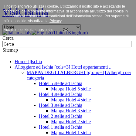
Il nostro sito Web utilizza i cookie. Utilizzando il nostro sito e accettando le
Visit Ischia
condizioni della presente informativa, si acconsente all'utilizzo dei cookie in
conformità ai termini e alle condizioni dell’informativa stessa. Per saperne di
più sui cookie, visualizza la
Privacy
.
Accetto i cookie da questo sito.
OK
Cerca
Sitemap
Home []Ischia
Alloggiare ad Ischia [cols=3] Hotel appartamenti ..
MAPPA DEGLI ALBERGHI [group=1] Alberghi per
categoria
Hotel 5 stelle ad Ischia
Mappa Hotel 5 stelle
Hotel 4 stelle ad Ischia
Mappa Hotel 4 stelle
Hotel 3 stelle ad Ischia
Mappa Hotel 3 stelle
Hotel 2 stelle ad Ischia
Mappa Hotel 2 stelle
Hotel 1 stella ad Ischia
Mappa Hotel 1 stella