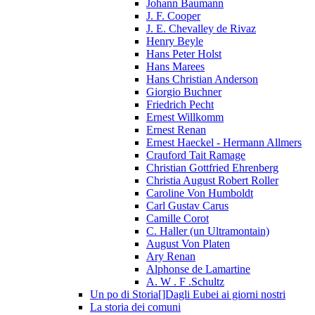
Johann Baumann
J. F. Cooper
J. E. Chevalley de Rivaz
Henry Beyle
Hans Peter Holst
Hans Marees
Hans Christian Anderson
Giorgio Buchner
Friedrich Pecht
Ernest Willkomm
Ernest Renan
Ernest Haeckel - Hermann Allmers
Crauford Tait Ramage
Christian Gottfried Ehrenberg
Christia August Robert Roller
Caroline Von Humboldt
Carl Gustav Carus
Camille Corot
C. Haller (un Ultramontain)
August Von Platen
Ary Renan
Alphonse de Lamartine
A. W . F .Schultz
Un po di Storia[]Dagli Eubei ai giorni nostri
La storia dei comuni