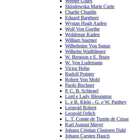
Werner Gilles
Sklodowska Marie Curie
Charlie Chaplin
Eduard Bargheer
Wystan Hugh Auden
Wolf Von Goethe
Woldemar Kaden
William Starmer
Wilhelmine Von Sagan
Wilhelm Wailblinger
W. Bergson e E. Ibsen
W. Von Ludemann
Victor Hehn
Rudolf Pointer
Robert Von Mohl
Paolo Buchner
P. C. B. Schlegel
Lord e Lady Blessigton
L. e B. Klein - G. e W. Parthey
Leopold Robert
Leopold Orlich
L. T. Comte de Turpin de Crisse
Karl August Mayer
Johann Cristian Claussen Dahl
Johann Carsten Hauch