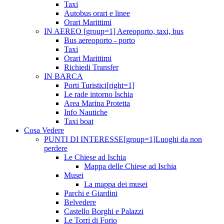
Taxi
Autobus orari e linee
Orari Marittimi
IN AEREO [group=1] Aereoporto, taxi, bus
Bus aereoporto - porto
Taxi
Orari Marittimi
Richiedi Transfer
IN BARCA
Porti Turistici[right=1]
Le rade intorno Ischia
Area Marina Protetta
Info Nautiche
Taxi boat
Cosa Vedere
PUNTI DI INTERESSE[group=1]Luoghi da non
perdere
Le Chiese ad Ischia
Mappa delle Chiese ad Ischia
Musei
La mappa dei musei
Parchi e Giardini
Belvedere
Castello Borghi e Palazzi
Le Torri di Forio