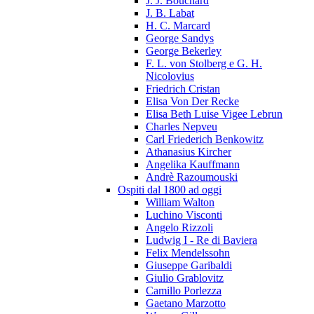
J. J. Bouchard
J. B. Labat
H. C. Marcard
George Sandys
George Bekerley
F. L. von Stolberg e G. H.
Nicolovius
Friedrich Cristan
Elisa Von Der Recke
Elisa Beth Luise Vigee Lebrun
Charles Nepveu
Carl Friederich Benkowitz
Athanasius Kircher
Angelika Kauffmann
Andrè Razoumouski
Ospiti dal 1800 ad oggi
William Walton
Luchino Visconti
Angelo Rizzoli
Ludwig I - Re di Baviera
Felix Mendelssohn
Giuseppe Garibaldi
Giulio Grablovitz
Camillo Porlezza
Gaetano Marzotto