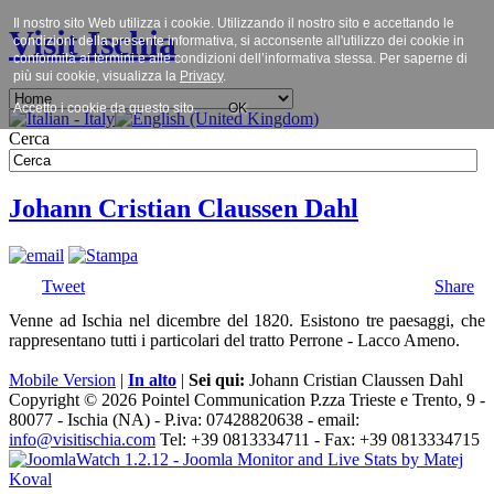
Il nostro sito Web utilizza i cookie. Utilizzando il nostro sito e accettando le
Visit Ischia
condizioni della presente informativa, si acconsente all'utilizzo dei cookie in
conformità ai termini e alle condizioni dell’informativa stessa. Per saperne di
più sui cookie, visualizza la
Privacy
.
Accetto i cookie da questo sito.
OK
Cerca
Johann Cristian Claussen Dahl
Tweet
Share
Venne ad Ischia nel dicembre del 1820. Esistono tre paesaggi, che
rappresentano tutti i particolari del tratto Perrone - Lacco Ameno.
Mobile Version
|
In alto
|
Sei qui:
Johann Cristian Claussen Dahl
Copyright © 2026 Pointel Communication P.zza Trieste e Trento, 9 -
80077 -
Ischia
(NA) - P.iva: 07428820638 - email:
info@visitischia.com
Tel: +39 0813334711 - Fax: +39 0813334715