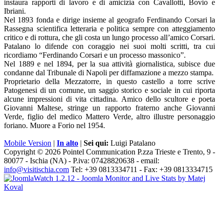
instaura rapporti di lavoro e di amicizia con Cavallotti, Bovio e
Ibriani.
Nel 1893 fonda e dirige insieme al geografo Ferdinando Corsari la
Rassegna scientifica letteraria e politica sempre con atteggiamento
critico e di rottura, che gli costa un lungo processo all’amico Corsari.
Patalano lo difende con coraggio nei suoi molti scritti, tra cui
ricordiamo “Ferdinando Corsari e un processo massonico”.
Nel 1889 e nel 1894, per la sua attività giornalistica, subisce due
condanne dal Tribunale di Napoli per diffamazione a mezzo stampa.
Proprietario della Mezzatorre, in questo castello a torre scrive
Patogenesi di un comune, un saggio storico e sociale in cui riporta
alcune impressioni di vita cittadina. Amico dello scultore e poeta
Giovanni Maltese, stringe un rapporto fraterno anche Giovanni
Verde, figlio del medico Mattero Verde, altro illustre personaggio
foriano. Muore a Forio nel 1954.
Mobile Version
|
In alto
|
Sei qui:
Luigi Patalano
Copyright © 2026 Pointel Communication P.zza Trieste e Trento, 9 -
80077 -
Ischia
(NA) - P.iva: 07428820638 - email:
info@visitischia.com
Tel: +39 0813334711 - Fax: +39 0813334715