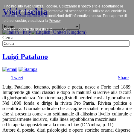
Il nostro sito Web utilizza i cookie. Utilizzando il nostro sito e accettando le
Visit Ischia
condizioni della presente informativa, si acconsente all'utilizzo dei cookie in
conformità ai termini e alle condizioni dell’informativa stessa. Per saperne di
più sui cookie, visualizza la
Privacy
.
Accetto i cookie da questo sito.
OK
Cerca
Luigi Patalano
Tweet
Share
Luigi Patalano, letterato, politico e poeta, nasce a Forio nel 1869.
Intraprende gli studi classici e dopo la maturità si iscrive alla facoltà
di giurisprudenza. Non termina gli studi per dedicarsi al giornalismo.
Nel 1890 fonda e dirige la rivista Pro Patria. Rivista politica e
scientifica. Giornale radicale che accoglie socialisti e repubblicani e
che si presenta come «un settimanale di altissimo livello culturale e
particolarmente incisivo, sulla linea repubblicana mazziniana
ed in aperta opposizione alla monarchia» (D’Ambra, p. 11).
Autore di poesie, diari psicologici e opere storiche oramai disperse,