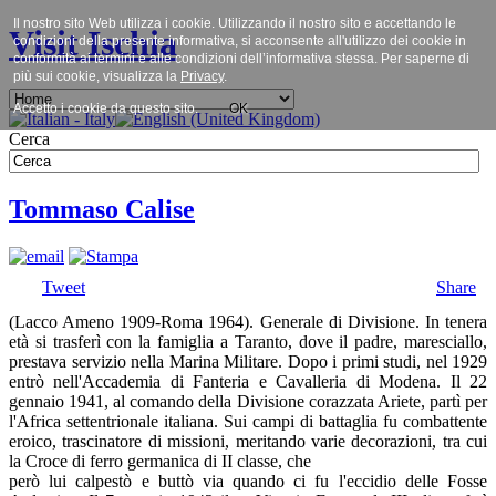
Il nostro sito Web utilizza i cookie. Utilizzando il nostro sito e accettando le
Visit Ischia
condizioni della presente informativa, si acconsente all'utilizzo dei cookie in
conformità ai termini e alle condizioni dell’informativa stessa. Per saperne di
più sui cookie, visualizza la
Privacy
.
Accetto i cookie da questo sito.
OK
Cerca
Tommaso Calise
Tweet
Share
(Lacco Ameno 1909-Roma 1964). Generale di Divisione. In tenera
età si trasferì con la famiglia a Taranto, dove il padre, maresciallo,
prestava servizio nella Marina Militare. Dopo i primi studi, nel 1929
entrò nell'Accademia di Fanteria e Cavalleria di Modena. Il 22
gennaio 1941, al comando della Divisione corazzata Ariete, partì per
l'Africa settentrionale italiana. Sui campi di battaglia fu combattente
eroico, trascinatore di missioni, meritando varie decorazioni, tra cui
la Croce di ferro germanica di II classe, che
però lui calpestò e buttò via quando ci fu l'eccidio delle Fosse