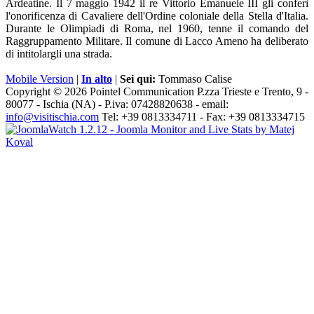
Ardeatine. Il 7 maggio 1942 il re Vittorio Emanuele III gli conferì
l'onorificenza di Cavaliere dell'Ordine coloniale della Stella d'Italia.
Durante le Olimpiadi di Roma, nel 1960, tenne il comando del
Raggruppamento Militare. Il comune di Lacco Ameno ha deliberato
di intitolargli una strada.
Mobile Version
|
In alto
|
Sei qui:
Tommaso Calise
Copyright © 2026 Pointel Communication P.zza Trieste e Trento, 9 -
80077 -
Ischia
(NA) - P.iva: 07428820638 - email:
info@visitischia.com
Tel: +39 0813334711 - Fax: +39 0813334715