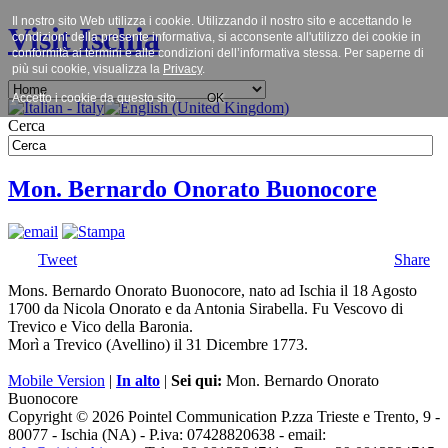
Il nostro sito Web utilizza i cookie. Utilizzando il nostro sito e accettando le
Visit Ischia
condizioni della presente informativa, si acconsente all'utilizzo dei cookie in
conformità ai termini e alle condizioni dell’informativa stessa. Per saperne di
più sui cookie, visualizza la
Privacy
.
Accetto i cookie da questo sito.
OK
Cerca
Mon. Bernardo Onorato Buonocore
Tweet
Share
Mons. Bernardo Onorato Buonocore, nato ad Ischia il 18 Agosto
1700 da Nicola Onorato e da Antonia Sirabella. Fu Vescovo di
Trevico e Vico della Baronia.
Morì a Trevico (Avellino) il 31 Dicembre 1773.
Mobile Version
|
In alto
|
Sei qui:
Mon. Bernardo Onorato
Buonocore
Copyright © 2026 Pointel Communication P.zza Trieste e Trento, 9 -
80077 -
Ischia
(NA) - P.iva: 07428820638 - email: