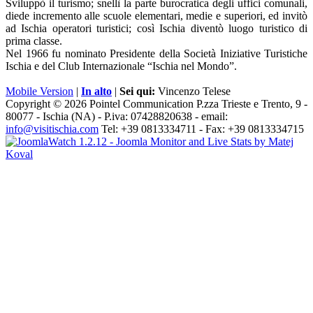
Sviluppò il turismo; snellì la parte burocratica degli uffici comunali,
diede incremento alle scuole elementari, medie e superiori, ed invitò
ad Ischia operatori turistici; così Ischia diventò luogo turistico di
prima classe.
Nel 1966 fu nominato Presidente della Società Iniziative Turistiche
Ischia e del Club Internazionale “Ischia nel Mondo”.
Mobile Version
|
In alto
|
Sei qui:
Vincenzo Telese
Copyright © 2026 Pointel Communication P.zza Trieste e Trento, 9 -
80077 -
Ischia
(NA) - P.iva: 07428820638 - email:
info@visitischia.com
Tel: +39 0813334711 - Fax: +39 0813334715