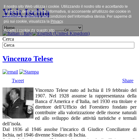
Il nostro sito Web utilizza i cookie. Utilizzando il nostro sito e accettando le
Visit Ischia
condizioni della presente informativa, si acconsente all'utilizzo dei cookie in
conformità ai termini e alle condizioni dell’informativa stessa. Per saperne di
più sui cookie, visualizza la
Privacy
.
Accetto i cookie da questo sito.
OK
Cerca
Vincenzo Telese
Tweet
Share
Vincenzo Telese nato ad Ischia il 19 febbraio del
1907. Nel 1928 assunse la rappresentanza della
Banca d’America e d’Italia, nel 1930 era titolare e
direttore dell’Ufficio del Forestiero fondato per
contribuire alla valorizzazione delle risorse naturali
ed allo sviluppo delle attività turistiche e termali
dell’isola.
Dal 1936 al 1946 assolse l’incarico di Giudice Conciliatore di
Ischia, nel 1946 divenne Sindaco di Ischia.