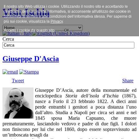
Il nostro sito Web utilizza i cookie. Utilizzando il nostro sito e accettando le
Visit Ischia
condizioni della presente informativa, si acconsente all'utilizzo dei cookie in
conformità ai termini e alle condizioni dell’informativa stessa. Per saperne di
più sui cookie, visualizza la
Privacy
.
Accetto i cookie da questo sito.
OK
Cerca
Giuseppe D'Ascia
Tweet
Share
Giuseppe D’Ascia, autore della monumentale ed
enciclopedica
Storia dell’isola d’Ischia
(1867),
nasce a Forio il 23 febbraio 1822. A dieci anni
perde entrambi i genitori a poca distanza l’uno
dall’altro. Studia a Napoli per circa sei anni e nel
1845 sposa Maria Capuano, che muore
prematuramente, lasciandolo vedovo e padre di due figli. I dolori
non finiscono per lui che nel 1860, dopo essere sopravvissuto ad
un’imboscata tesagli da