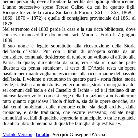
nemici personali, deve affrontare la perdita del figlio quattordicenne.
L’anno successivo sposa Teresa Calise, da cui ha quattro figli.
Ricopre tre volte la carica Sindaco di Forio (1861 – 1863, 1868 –
1869, 1870 – 1872) e quella di consigliere provinciale dal 1861 al
1878.
Nel terremoto del 1883 perde la casa e la sua ricca biblioteca, dove
conserva manoscritti e documenti rari. Muore a Forio il 7 giugno
1889.
Il suo nome è legato soprattutto alla ricostruzione della Storia
dell’isola d’Ischia. Pur con i limiti di un’opera scritta da un
consigliere comunale desideroso di rendere un «tributo di affetto alla
Patria, la quale, dimenticata da suoi, era stata in qualche parte
illustrata da penna straniera», il testo di D’Ascia resta un’opera
basilare per quanti vogliano avvicinarsi alla ricostruzione del passato
dell’isola. Il volume è strutturato in quattro parti - storia fisica, storia
civile, statistica amministrativa ed economica, storia monografica dei
sei comuni dell’isola e del Castello di Ischia – ed è il risultato di un
intenso lavoro volto, come si legge nella Prefazione, a «dissotterrare
tutto quanto riguardava l’isola d’Ischia, sia dalle opere storiche, sia
dai cenni pubblicati, dalle memorie edite; sia dagli archivi, dalle
cronache, e dalle tradizioni, che oscure restavano, obliate negli
ammuffati scaffali di qualche segreteria municipale, o tra le ragnatele
di antico libro di memoria di qualche famiglia di quest’Isola».
Mobile Version
|
In alto
|
Sei qui:
Giuseppe D'Ascia