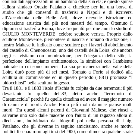
con risultati apprezzabili in un bambino della sua età; e questo spinse
l'allora sindaco Orazio Patalano a chiedere per lui una borsa di
studio che gli consentì di trasferisi a Napoli e di iscriversi
all'Accademia delle Belle Arti, dove ricevette istruzione ed
educazione artistica dai più noti maestri del tempo. Ottenuto il
diploma si trasferì a Roma, dove frequentò per due anni lo studio di
GIULIO MONTEVERDE, celebre scultore verista. Proprio dallo
scultore Monteverde, piemontese di nascita e romano di adozione, il
nostro Maltese fu indicato come scultore per i lavori di abbellimento
del castello di Chenonceaux, uno dei castelli della Loira, che ancora
oggi si visitano con ammirazione, per l'eleganza dello stile, la
perfezione dell'impianto architettonico, la simbiosi con l'ambiente
naturale in cui sono immersi. La sua permanenza nella valle della
Loira durò poco più di sei mesi. Tornato a Forio si dedicò alla
scultura su commissione ed in questo periodo (1881) produsse "I
pidocchiosi" bella scultura in gesso.
Tra il 1881 e il 1883 l'isola d'Ischia fu colpita da due terremoti; il più
devastante fu quello dell'83, detto anche "terremoto di
Casamicciola" perchè fu quella cittadina ad avere il maggior numero
di danni e di morti. Anche Forio patì molti danni e pianse molti
morti. Tra questi alcuni parenti di Giovanni Maltese, che riuscì a
salvarne uno solo dalle macerie con l'aiuto di un ragazzo allora di
dieci anni, individuato dai biografi poi nella persona di Luigi
Patalano, che gli divenne in seguito amicissimo, anche se motivi
politici li separarono agli inzi del '900, come dimostra qualche strale