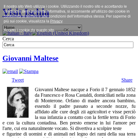
Il nostro sito Web utilizza i cookie. Utilizzando il nostro sito e accettando le
Visit Ischia
condizioni della presente informativa, si acconsente all'utilizzo dei cookie in
conformità ai termini e alle condizioni dell’informativa stessa. Per saperne di
più sui cookie, visualizza la
Privacy
.
Accetto i cookie da questo sito.
OK
Cerca
Giovanni Maltese
Tweet
Share
Giovanni Maltese nacque a Forio il 7 gennaio 1852
da Francesco e Rosa Castaldi, domiciliati nella zona
di Monterone. Orfano di madre ancora bambino,
essendo il padre passato a seconde nozze, fu
affidato alle cure degli zii agricoltori e visse perciò
la sua infanzia a contatto con la fertile terra di Forio
e con la cultura contadina. Ben presto emerse in lui l'amore per
l'arte, cui era naturalmente vocato. Si divertiva a scolpire teste
e figurine di uomini e di animali nel legno dei rami della sua terra