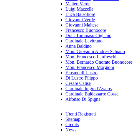
Matteo Verde
Luigi Mazzella
Luca Balsofiore
Giovanni Verde
Giovanni Maltese
Francesco Buonocore
Dott. Tommaso Cigliano
Cardinale Lavitrano
Anna Baldino
Mon. Giovanni Andrea Schiano
Mon. Francesco Lanfreschi
Mon. Bernardo Onorato Buonocor
Mon. Francesco Morgioni
Erasmo di Lustro
Di Lustro Filippo
Cesare Calise
Cardinale Inigo d'Avalos
Cardinale Baldassarre Cossa
Alfonso Di Spigna
Utenti Registrati
Sitemap
Credits
News