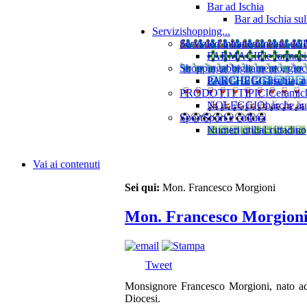
Bar ad Ischia
Bar ad Ischia su
Servizi
shopping...
Servizi
ed intrattenimento dell
FARMACIE
le farmaci
Shopping
abbigliamento, gioca
PARCHEGGI
ischia, 
PRODOTTI TIPICI
Ceramiche
NOLEGGIO
barche au
Sport
Sport e cultura
Numeri utili
al cittadino
Vai ai contenuti
Sei qui:
Mon. Francesco Morgioni
Mon. Francesco Morgion
Tweet
Monsignore Francesco Morgioni, nato ad
Diocesi.