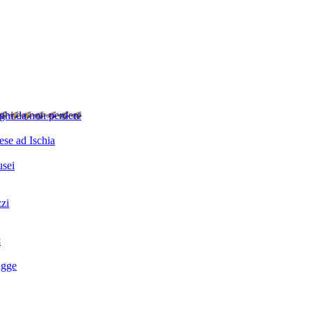
ghi da non perdere
se ad Ischia
sei
zzi
i
agge