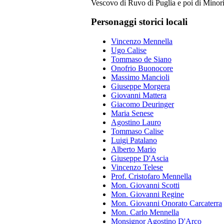
Vescovo di Ruvo di Puglia e poi di Minor
Personaggi storici locali
Vincenzo Mennella
Ugo Calise
Tommaso de Siano
Onofrio Buonocore
Massimo Mancioli
Giuseppe Morgera
Giovanni Mattera
Giacomo Deuringer
Maria Senese
Agostino Lauro
Tommaso Calise
Luigi Patalano
Alberto Mario
Giuseppe D'Ascia
Vincenzo Telese
Prof. Cristofaro Mennella
Mon. Giovanni Scotti
Mon. Giovanni Regine
Mon. Giovanni Onorato Carcaterra
Mon. Carlo Mennella
Monsignor Agostino D'Arco