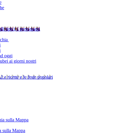
e
che
alli tipici, i personaggi
schia
i
i
ad oggi
bei ai giorni nostri
A
Le ricette e le feste popolari
chia sulla Mappa
ia sulla Mappa