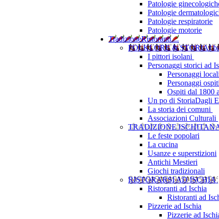
Patologie ginecologich
Patologie dermatologi
Patologie respiratorie
Patologie motorie
Tradizione
Ristoranti....
FOLKLORE & STORIA
I b
I pittori isolani
Personaggi storici ad I
Personaggi local
Personaggi ospit
Ospiti dal 1800 
Un po di Storia
Dagli Eu
La storia dei comuni
Associazioni Culturali
TRADIZIONE ISCHITAN
Le feste popolari
La cucina
Usanze e superstizioni
Antichi Mestieri
Giochi tradizionali
RISTORARSI AD ISCHIA
Ristoranti ad Ischia
Ristoranti ad Is
Pizzerie ad Ischia
Pizzerie ad Isch