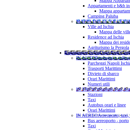
Mappa Appartame
Appartamenti e b&b in 
Mappa appartamen
Camping Paluba
MAPPA DELLE VILLE
Vill
Ville ad Ischia
Mappa delle vill
Residence ad Ischia
Mappa dei resid
Agriturismo la Pergola
Raggiungere Ischia
Orari Porti Cart
IN AUTO
Parcheggi e colleg
Parcheggi Napoli Ischi
Trasporti Marittimi
Divieto di sbarco
Orari Marittimi
Numeri utili
IN TRENO
Stazioni,Taxi,Au
Stazioni
Taxi
Autobus orari e linee
Orari Marittimi
IN AEREO
Aereoporto, taxi,
Bus aereoporto - porto
Taxi