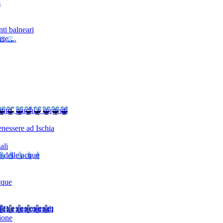
m
ti balneari
te ...
ntri, parchi e sorgenti
nessere ad Ischia
ali
à delle acque
cque
TI
Le cure termali
ione