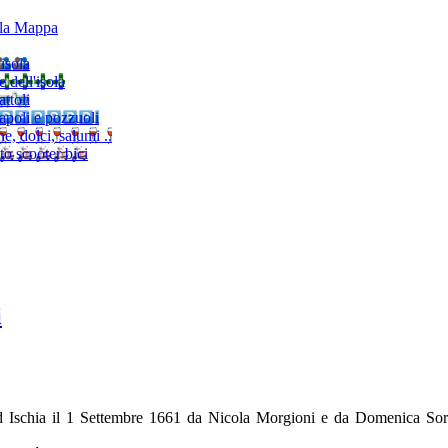
lla Mappa
'isola
e dell'isola
ttoli
napoli e pozzuoli
, dolci, salumi ..
to scooter bici
i
 Ischia il 1 Settembre 1661 da Nicola Morgioni e da Domenica Sorre