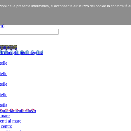
izioni della presente informativa, si acconsente all'utilizzo dei cookie in conformità a
nti ecc...
I
Alberghi per categoria
elle
elle
elle
elle
ella
Appartamenti e b&b
 mare
nti al mare
 centro