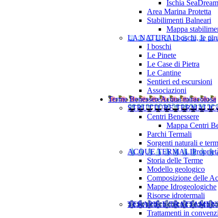
Ischia SeaDrea
Area Marina Protetta
Stabilimenti Balneari
Mappa stabilimen
LA NATURA
I boschi, le pine
I boschi
Le Pinete
Le Case di Pietra
Le Cantine
Sentieri ed escursioni
Associazioni
Terme Benessere
Acqua miracolosa
STRUTTURE TERMALI
Ce
Centri Benessere
Mappa Centri Be
Parchi Termali
Sorgenti naturali e term
ACQUE TERMALI
Propriet
Storia delle Terme
Modello geologico
Composizione delle A
Mappe Idrogeologiche
Risorse idrotermali
TERAPIE E TRATTAMEN
Trattamenti in convenz