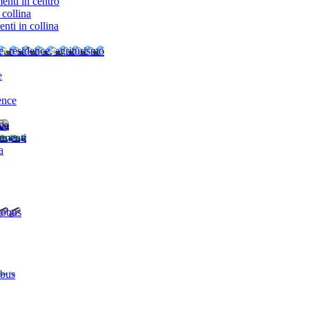
nti in centro
collina
ti in collina
e, residence, agriturismo
e
ence
ina
amenti
a
tobus
 bus