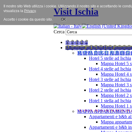
Il nostro sito Web utilizza i cookie. Utilizzando il nostro sito e accettando le cond
Visit Ischia
visualizza la
Privacy
.
Accetto i cookie da questo sito.
OK
Cerca
Home
Ischia
Alloggiare ad Ischia
Hotel appartame
MAPPA DEGLI ALBERGH
Hotel 5 stelle ad Ischia
Mappa Hotel 5 st
Hotel 4 stelle ad Ischia
Mappa Hotel 4 st
Hotel 3 stelle ad Ischia
Mappa Hotel 3 st
Hotel 2 stelle ad Ischia
Mappa Hotel 2 st
Hotel 1 stella ad Ischia
Mappa Hotel 1 st
MAPPA APPARTAMENTI
Appartamenti e b&b al
Mappa appartame
Appartamenti e b&b in