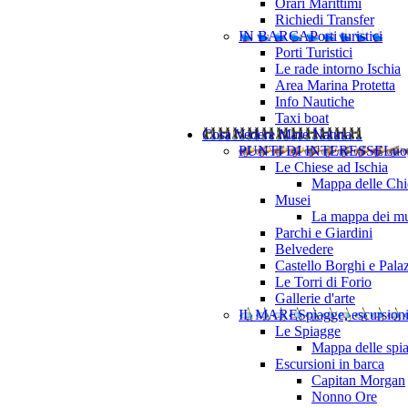
Orari Marittimi
Richiedi Transfer
IN BARCA
Porti turistici
Porti Turistici
Le rade intorno Ischia
Area Marina Protetta
Info Nautiche
Taxi boat
Cosa Vedere
Mare Natura ..
PUNTI DI INTERESSE
Luo
Le Chiese ad Ischia
Mappa delle Chie
Musei
La mappa dei mu
Parchi e Giardini
Belvedere
Castello Borghi e Pala
Le Torri di Forio
Gallerie d'arte
IL MARE
Spiagge, escursion
Le Spiagge
Mappa delle spi
Escursioni in barca
Capitan Morgan
Nonno Ore