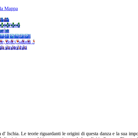
lla Mappa
'isola
e dell'isola
ttoli
napoli e pozzuoli
, dolci, salumi ..
to scooter bici
la d' Ischia.
Le teorie riguardanti le origini di questa danza e la sua imp