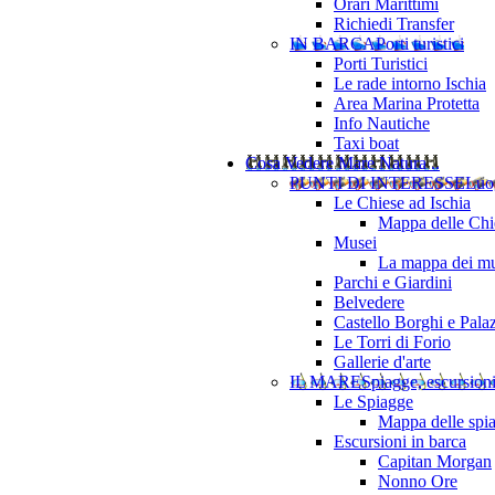
Orari Marittimi
Richiedi Transfer
IN BARCA
Porti turistici
Porti Turistici
Le rade intorno Ischia
Area Marina Protetta
Info Nautiche
Taxi boat
Cosa Vedere
Mare Natura ..
PUNTI DI INTERESSE
Luo
Le Chiese ad Ischia
Mappa delle Chie
Musei
La mappa dei mu
Parchi e Giardini
Belvedere
Castello Borghi e Pala
Le Torri di Forio
Gallerie d'arte
IL MARE
Spiagge, escursion
Le Spiagge
Mappa delle spi
Escursioni in barca
Capitan Morgan
Nonno Ore