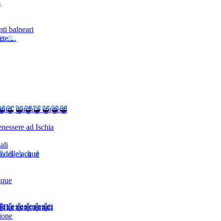
m
ti balneari
te ...
ntri, parchi e sorgenti
nessere ad Ischia
ali
à delle acque
cque
TI
Le cure termali
ione