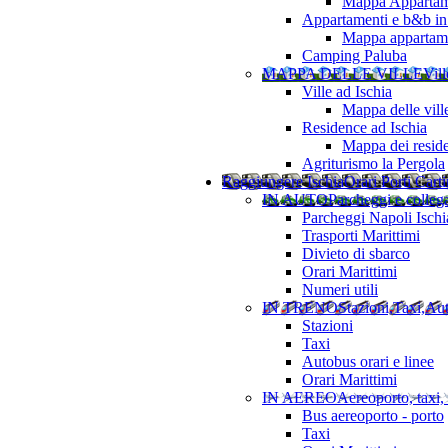
Mappa Appartame
Appartamenti e b&b in 
Mappa appartamen
Camping Paluba
MAPPA DELLE VILLE
Vill
Ville ad Ischia
Mappa delle vill
Residence ad Ischia
Mappa dei resid
Agriturismo la Pergola
Raggiungere Ischia
Orari Porti Cart
IN AUTO
Parcheggi e colleg
Parcheggi Napoli Ischi
Trasporti Marittimi
Divieto di sbarco
Orari Marittimi
Numeri utili
IN TRENO
Stazioni,Taxi,Au
Stazioni
Taxi
Autobus orari e linee
Orari Marittimi
IN AEREO
Aereoporto, taxi,
Bus aereoporto - porto
Taxi