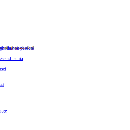
ghi da non perdere
se ad Ischia
sei
zzi
i
agge