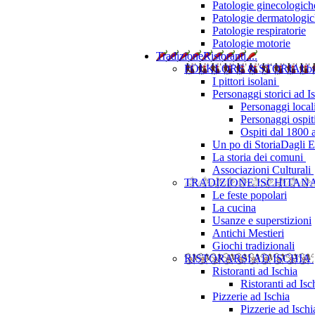
Patologie ginecologich
Patologie dermatologi
Patologie respiratorie
Patologie motorie
Tradizione
Ristoranti....
FOLKLORE & STORIA
I b
I pittori isolani
Personaggi storici ad I
Personaggi local
Personaggi ospit
Ospiti dal 1800 
Un po di Storia
Dagli Eu
La storia dei comuni
Associazioni Culturali
TRADIZIONE ISCHITAN
Le feste popolari
La cucina
Usanze e superstizioni
Antichi Mestieri
Giochi tradizionali
RISTORARSI AD ISCHIA
Ristoranti ad Ischia
Ristoranti ad Is
Pizzerie ad Ischia
Pizzerie ad Isch