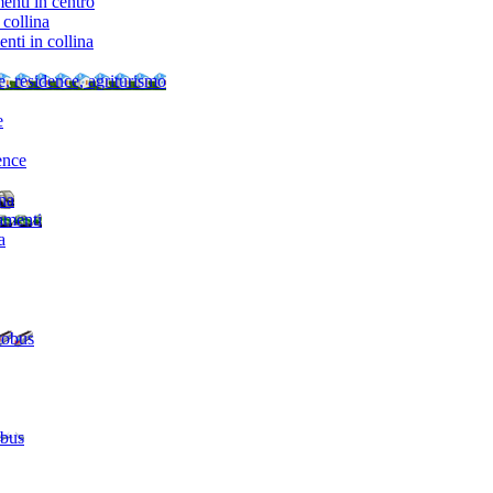
nti in centro
collina
ti in collina
e, residence, agriturismo
e
ence
ina
amenti
a
tobus
 bus