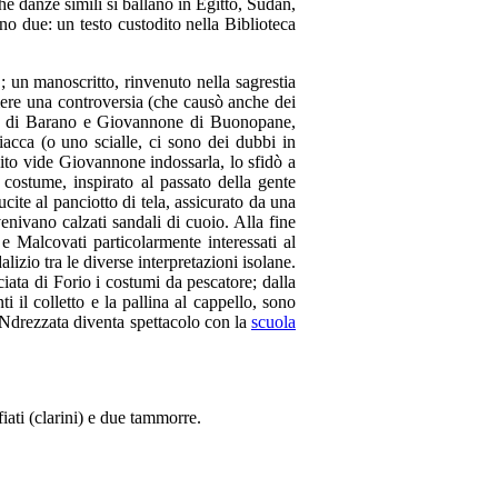
he danze simili si ballano in Egitto, Sudan,
ono due: un testo custodito nella Biblioteca
; un manoscritto, rinvenuto nella sagrestia
imere una controversia (che causò anche dei
one di Barano e Giovannone di Buonopane,
acca (o uno scialle, ci sono dei dubbi in
ito vide Giovannone indossarla, lo sfidò a
 costume, inspirato al passato della gente
cite al panciotto di tela, assicurato da una
venivano calzati sandali di cuoio. Alla fine
 e Malcovati particolarmente interessati al
izio tra le diverse interpretazioni isolane.
iata di Forio i costumi da pescatore; dalla
 il colletto e la pallina al cappello, sono
a 'Ndrezzata diventa spettacolo con la
scuola
iati (clarini) e due tammorre.