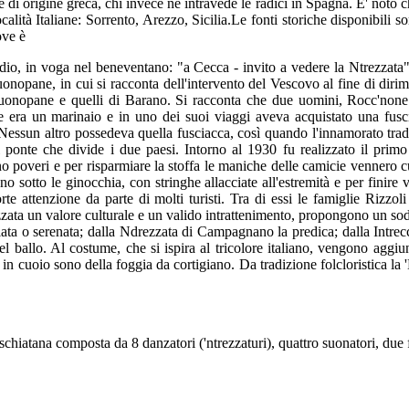
 di origine greca, chi invece ne intravede le radici in Spagna. E' noto c
calità Italiane: Sorrento, Arezzo, Sicilia.Le fonti storiche disponibili s
ove è
dio, in voga nel beneventano: "a Cecca - invito a vedere la Ntrezzata"
onopane, in cui si racconta dell'intervento del Vescovo al fine di dir
di Buonopane e quelli di Barano. Si racconta che due uomini, Rocc'n
 era un marinaio e in uno dei suoi viaggi aveva acquistato una fusci
Nessun altro possedeva quella fusciacca, così quando l'innamorato trad
l ponte che divide i due paesi. Intorno al 1930 fu realizzato il primo
no poveri e per risparmiare la stoffa le maniche delle camicie vennero cu
ano sotto le ginocchia, con stringhe allacciate all'estremità e per finire 
te attenzione da parte di molti turisti. Tra di essi le famiglie Rizzoli
ata un valore culturale e un valido intrattenimento, propongono un sodal
lata o serenata; dalla Ndrezzata di Campagnano la predica; dalla Intrecc
ballo. Al costume, che si ispira al tricolore italiano, vengono aggiunti
pe in cuoio sono della foggia da cortigiano. Da tradizione folcloristica l
ischiatana composta da 8 danzatori ('ntrezzaturi), quattro suonatori, due f