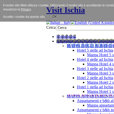
Il nostro sito Web utilizza i cookie. Utilizzando il nostro sito e accettando le cond
Visit Ischia
visualizza la
Privacy
.
Accetto i cookie da questo sito.
OK
Cerca
Home
Ischia
Alloggiare ad Ischia
Hotel appartame
MAPPA DEGLI ALBERGH
Hotel 5 stelle ad Ischia
Mappa Hotel 5 st
Hotel 4 stelle ad Ischia
Mappa Hotel 4 st
Hotel 3 stelle ad Ischia
Mappa Hotel 3 st
Hotel 2 stelle ad Ischia
Mappa Hotel 2 st
Hotel 1 stella ad Ischia
Mappa Hotel 1 st
MAPPA APPARTAMENTI
Appartamenti e b&b al
Mappa appartame
Appartamenti e b&b in