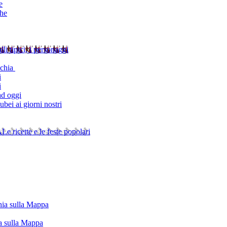
e
che
alli tipici, i personaggi
schia
i
i
ad oggi
bei ai giorni nostri
A
Le ricette e le feste popolari
chia sulla Mappa
ia sulla Mappa