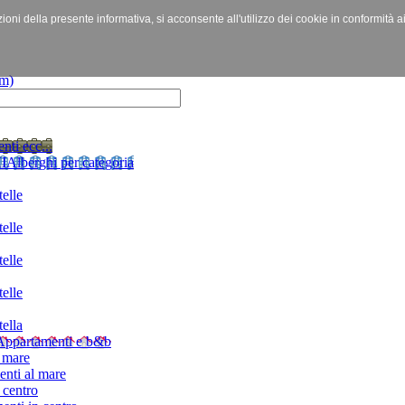
izioni della presente informativa, si acconsente all'utilizzo dei cookie in conformità a
nti ecc...
I
Alberghi per categoria
elle
elle
elle
elle
ella
Appartamenti e b&b
 mare
nti al mare
 centro