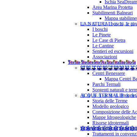
Ischia SeaDrea
Area Marina Protetta
Stabilimenti Balneari
Mappa stabilimen
LA NATURA
I boschi, le pine
I boschi
Le Pinete
Le Case di Pietra
Le Cantine
Sentieri ed escursioni
Associazioni
Terme Benessere
Acqua miracolosa
STRUTTURE TERMALI
Ce
Centri Benessere
Mappa Centri Be
Parchi Termali
Sorgenti naturali e term
ACQUE TERMALI
Propriet
Storia delle Terme
Modello geologico
Composizione delle A
Mappe Idrogeologiche
Risorse idrotermali
TERAPIE E TRATTAMEN
Trattamenti in convenz