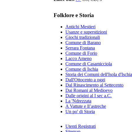
Folklore e Storia
Antichi Mestieri
Usanze e superstizioni
Giochi tradizionali
Comune di Barano
Serrara Fontana
Comune di Forio
Lacco Ameno
Comune di Casamicciola
Comune di Ischia
Storia dei Comuni dell'Isola d'Ischi
Dall'Ottocento a oggi
Dal Rinascimento al Settecento
Dai Romani al Medioevo
Dalle origini al I sec a.C.
La 'Ndrezzata
A Vattute e ll’astreche
Un po' di Storia
Utenti Registrati
Sitemap