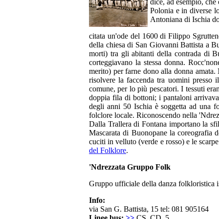
dice, ad esempio, che è
Polonia e in diverse lo
Antoniana di Ischia d
citata un'ode del 1600 di Filippo Sgrutten
della chiesa di San Giovanni Battista a Bu
morti) tra gli abitanti della contrada 
corteggiavano la stessa donna. Rocc'none
merito) per farne dono alla donna amata. 
risolvere la faccenda tra uomini presso i
comune, per lo più pescatori. I tessuti era
doppia fila di bottoni; i pantaloni arrivav
degli anni 50 Ischia è soggetta ad una for
folclore locale. Riconoscendo nella 'Ndrezz
Dalla Trallera di Fontana importano la sfi
Mascarata di Buonopane la coreografia del 
cuciti in velluto (verde e rosso) e le scar
del Folklore
.
'Ndrezzata Gruppo Folk
Gruppo ufficiale della danza folkloristica 
Info:
via San G. Battista, 15 tel: 081 905164
Linee bus:
>>
CS, CD, 5