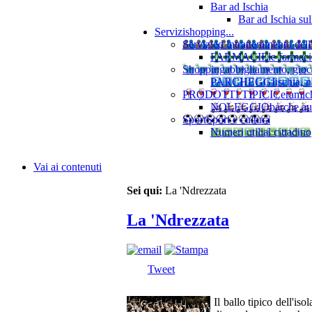
Bar ad Ischia
Bar ad Ischia su
Servizi
shopping...
Servizi
ed intrattenimento dell
FARMACIE
le farmaci
Shopping
abbigliamento, gioca
PARCHEGGI
ischia, 
PRODOTTI TIPICI
Ceramiche
NOLEGGIO
barche au
Sport
Sport e cultura
Numeri utili
al cittadino
Vai ai contenuti
Sei qui:
La 'Ndrezzata
La 'Ndrezzata
Tweet
Il ballo tipico dell'iso