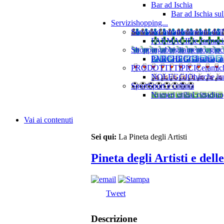
Bar ad Ischia
Bar ad Ischia su
Servizi
shopping...
Servizi
ed intrattenimento dell
FARMACIE
le farmaci
Shopping
abbigliamento, gioca
PARCHEGGI
ischia, 
PRODOTTI TIPICI
Ceramiche
NOLEGGIO
barche au
Sport
Sport e cultura
Numeri utili
al cittadino
Vai ai contenuti
Sei qui:
La Pineta degli Artisti
Pineta degli Artisti e dell
Tweet
Descrizione