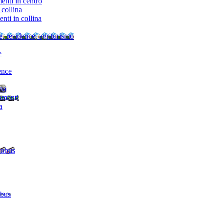
nti in centro
collina
ti in collina
e, residence, agriturismo
e
ence
ina
amenti
a
tobus
 bus