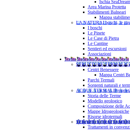
Ischia SeaDrea
Area Marina Protetta
Stabilimenti Balneari
Mappa stabilimen
LA NATURA
I boschi, le pine
I boschi
Le Pinete
Le Case di Pietra
Le Cantine
Sentieri ed escursioni
Associazioni
Terme Benessere
Acqua miracolosa
STRUTTURE TERMALI
Ce
Centri Benessere
Mappa Centri Be
Parchi Termali
Sorgenti naturali e term
ACQUE TERMALI
Propriet
Storia delle Terme
Modello geologico
Composizione delle A
Mappe Idrogeologiche
Risorse idrotermali
TERAPIE E TRATTAMEN
Trattamenti in convenz