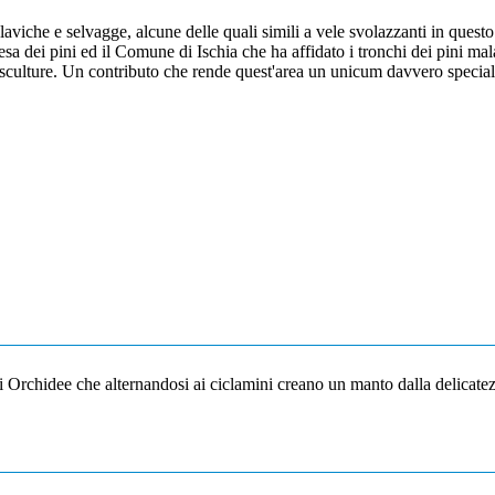
aviche e selvagge, alcune delle quali simili a vele svolazzanti in questo
a dei pini ed il Comune di Ischia che ha affidato i tronchi dei pini malati 
 sculture. Un contributo che rende quest'area un unicum davvero special
 di Orchidee che alternandosi ai ciclamini creano un manto dalla delicatez