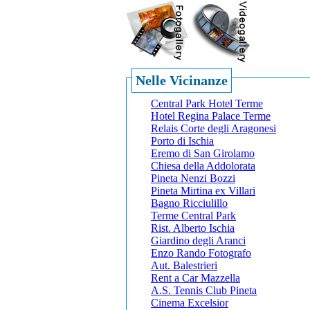
Nelle Vicinanze
Central Park Hotel Terme
Hotel Regina Palace Terme
Relais Corte degli Aragonesi
Porto di Ischia
Eremo di San Girolamo
Chiesa della Addolorata
Pineta Nenzi Bozzi
Pineta Mirtina ex Villari
Bagno Ricciulillo
Terme Central Park
Rist. Alberto Ischia
Giardino degli Aranci
Enzo Rando Fotografo
Aut. Balestrieri
Rent a Car Mazzella
A.S. Tennis Club Pineta
Cinema Excelsior