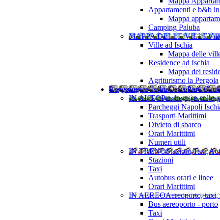
Mappa Appartame
Appartamenti e b&b in 
Mappa appartamen
Camping Paluba
MAPPA DELLE VILLE
Vill
Ville ad Ischia
Mappa delle vill
Residence ad Ischia
Mappa dei resid
Agriturismo la Pergola
Raggiungere Ischia
Orari Porti Cart
IN AUTO
Parcheggi e colleg
Parcheggi Napoli Ischi
Trasporti Marittimi
Divieto di sbarco
Orari Marittimi
Numeri utili
IN TRENO
Stazioni,Taxi,Au
Stazioni
Taxi
Autobus orari e linee
Orari Marittimi
IN AEREO
Aereoporto, taxi,
Bus aereoporto - porto
Taxi