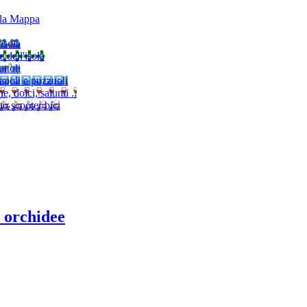
lla Mappa
'isola
e dell'isola
ttoli
napoli e pozzuoli
, dolci, salumi ..
to scooter bici
e orchidee