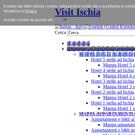
Il nostro sito Web utilizza i cookie. Utilizzando il nostro sito e accettando le cond
Visit Ischia
visualizza la
Privacy
.
Accetto i cookie da questo sito.
OK
Cerca
Home
Ischia
Alloggiare ad Ischia
Hotel appartame
MAPPA DEGLI ALBERGH
Hotel 5 stelle ad Ischia
Mappa Hotel 5 st
Hotel 4 stelle ad Ischia
Mappa Hotel 4 st
Hotel 3 stelle ad Ischia
Mappa Hotel 3 st
Hotel 2 stelle ad Ischia
Mappa Hotel 2 st
Hotel 1 stella ad Ischia
Mappa Hotel 1 st
MAPPA APPARTAMENTI
Appartamenti e b&b al
Mappa appartame
Appartamenti e b&b in