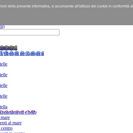
izioni della presente informativa, si acconsente all'utilizzo dei cookie in conformità a
nti ecc...
I
Alberghi per categoria
elle
elle
elle
elle
ella
Appartamenti e b&b
 mare
nti al mare
 centro