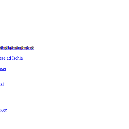
ghi da non perdere
se ad Ischia
sei
zzi
i
agge