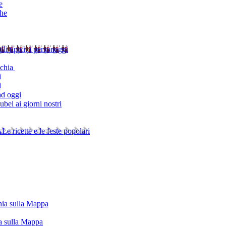
e
che
alli tipici, i personaggi
schia
i
i
ad oggi
bei ai giorni nostri
A
Le ricette e le feste popolari
chia sulla Mappa
ia sulla Mappa