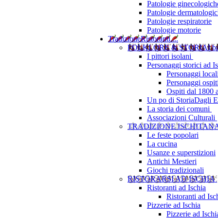
Patologie ginecologich
Patologie dermatologi
Patologie respiratorie
Patologie motorie
Tradizione
Ristoranti....
FOLKLORE & STORIA
I b
I pittori isolani
Personaggi storici ad I
Personaggi local
Personaggi ospit
Ospiti dal 1800 
Un po di Storia
Dagli Eu
La storia dei comuni
Associazioni Culturali
TRADIZIONE ISCHITAN
Le feste popolari
La cucina
Usanze e superstizioni
Antichi Mestieri
Giochi tradizionali
RISTORARSI AD ISCHIA
Ristoranti ad Ischia
Ristoranti ad Is
Pizzerie ad Ischia
Pizzerie ad Isch