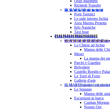
Orari Marittimi
Richiedi Transfer
IN BARCA
Porti turistici
Porti Turistici
Le rade intorno Ischia
Area Marina Protetta
Info Nautiche
Taxi boat
Cosa Vedere
Mare Natura ..
PUNTI DI INTERESSE
Luo
Le Chiese ad Ischia
Mappa delle Chie
Musei
La mappa dei mu
Parchi e Giardini
Belvedere
Castello Borghi e Pala
Le Torri di Forio
Gallerie d'arte
IL MARE
Spiagge, escursion
Le Spiagge
Mappa delle spi
Escursioni in barca
Capitan Morgan
Nonno Ore