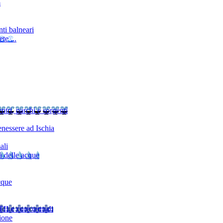
m
ti balneari
te ...
ntri, parchi e sorgenti
nessere ad Ischia
ali
à delle acque
cque
TI
Le cure termali
ione