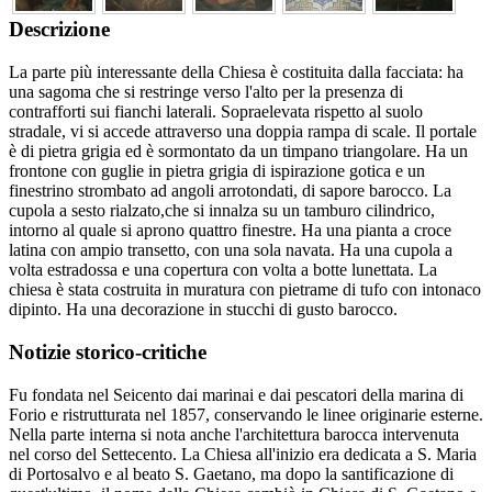
Descrizione
La parte più interessante della Chiesa è costituita dalla facciata: ha
una sagoma che si restringe verso l'alto per la presenza di
contrafforti sui fianchi laterali. Sopraelevata rispetto al suolo
stradale, vi si accede attraverso una doppia rampa di scale. Il portale
è di pietra grigia ed è sormontato da un timpano triangolare. Ha un
frontone con guglie in pietra grigia di ispirazione gotica e un
finestrino strombato ad angoli arrotondati, di sapore barocco. La
cupola a sesto rialzato,che si innalza su un tamburo cilindrico,
intorno al quale si aprono quattro finestre. Ha una pianta a croce
latina con ampio transetto, con una sola navata. Ha una cupola a
volta estradossa e una copertura con volta a botte lunettata. La
chiesa è stata costruita in muratura con pietrame di tufo con intonaco
dipinto. Ha una decorazione in stucchi di gusto barocco.
Notizie storico-critiche
Fu fondata nel Seicento dai marinai e dai pescatori della marina di
Forio e ristrutturata nel 1857, conservando le linee originarie esterne.
Nella parte interna si nota anche l'architettura barocca intervenuta
nel corso del Settecento. La Chiesa all'inizio era dedicata a S. Maria
di Portosalvo e al beato S. Gaetano, ma dopo la santificazione di