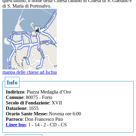
quest'ultimo, il nome della Chiesa cambiò in Chiesa di S. Gaetano e
di S. Maria di Portosalvo.
mappa delle chiese ad Ischia
Info
Indirizzo
: Piazza Medaglia d’Oro
Comune
: 80075 - Forio
Secolo di Fondazione
: XVII
Datazione
: 1655
Orario Sante Messe:
Novena ore 6:00
Parroco
: Don Francesco Piro
Linee bus
: 1 - 14 - 2 - CD - CS