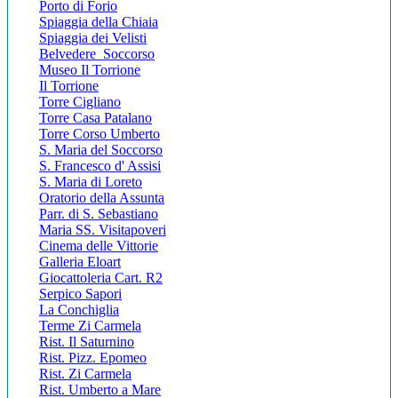
Porto di Forio
Spiaggia della Chiaia
Spiaggia dei Velisti
Belvedere Soccorso
Museo Il Torrione
Il Torrione
Torre Cigliano
Torre Casa Patalano
Torre Corso Umberto
S. Maria del Soccorso
S. Francesco d' Assisi
S. Maria di Loreto
Oratorio della Assunta
Parr. di S. Sebastiano
Maria SS. Visitapoveri
Cinema delle Vittorie
Galleria Eloart
Giocattoleria Cart. R2
Serpico Sapori
La Conchiglia
Terme Zi Carmela
Rist. Il Saturnino
Rist. Pizz. Epomeo
Rist. Zi Carmela
Rist. Umberto a Mare