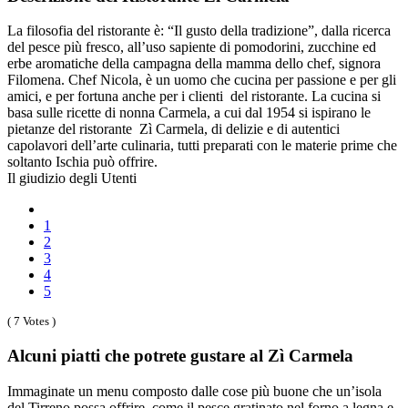
La filosofia del ristorante è: “Il gusto della tradizione”, dalla ricerca
del pesce più fresco, all’uso sapiente di pomodorini, zucchine ed
erbe aromatiche della campagna della mamma dello chef, signora
Filomena. Chef Nicola, è un uomo che cucina per passione e per gli
amici, e per fortuna anche per i clienti del ristorante. La cucina si
basa sulle ricette di nonna Carmela, a cui dal 1954 si ispirano le
pietanze del ristorante Zì Carmela, di delizie e di autentici
capolavori dell’arte culinaria, tutti preparati con le materie prime che
soltanto Ischia può offrire.
Il giudizio degli Utenti
1
2
3
4
5
( 7 Votes )
Alcuni piatti che potrete gustare al Zì Carmela
Immaginate un menu composto dalle cose più buone che un’isola
del Tirreno possa offrire, come il pesce gratinato nel forno a legna e