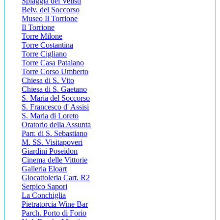
Spiaggia dei Velisti
Belv. del Soccorso
Museo Il Torrione
Il Torrione
Torre Milone
Torre Costantina
Torre Cigliano
Torre Casa Patalano
Torre Corso Umberto
Chiesa di S. Vito
Chiesa di S. Gaetano
S. Maria del Soccorso
S. Francesco d' Assisi
S. Maria di Loreto
Oratorio della Assunta
Parr. di S. Sebastiano
M. SS. Visitapoveri
Giardini Poseidon
Cinema delle Vittorie
Galleria Eloart
Giocattoleria Cart. R2
Serpico Sapori
La Conchiglia
Pietratorcia Wine Bar
Parch. Porto di Forio