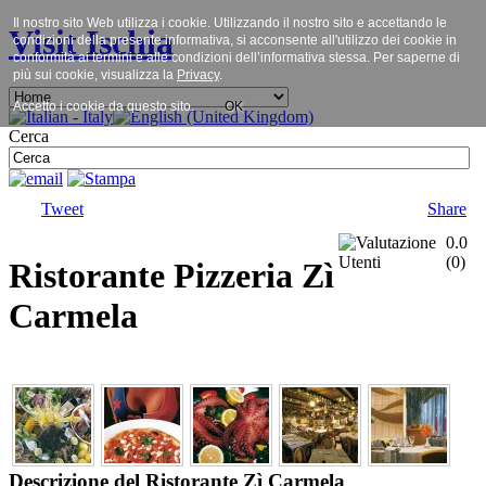
Il nostro sito Web utilizza i cookie. Utilizzando il nostro sito e accettando le
Visit Ischia
condizioni della presente informativa, si acconsente all'utilizzo dei cookie in
conformità ai termini e alle condizioni dell’informativa stessa. Per saperne di
più sui cookie, visualizza la
Privacy
.
Accetto i cookie da questo sito.
OK
Cerca
Tweet
Share
0.0
(
0
)
Ristorante Pizzeria Zì
Carmela
Descrizione del Ristorante Zì Carmela