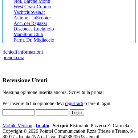
Nol. Barche Monti
West Coast Cuomo
Yachtclubvela.it
Autonol. InScooter
Acc. dei Ragazzi
Discoteca Lucignolo
Marathon Club
Farm. Dr. Migliaccio
richiedi informazioni
prenota ora
Recensione Utenti
Nessuna opinione inserita ancora. Scrivi tu la prima!
Per inserire la tua opinione devi
registrarti
o fare il login.
Mobile Version
|
In alto
|
Sei qui:
Ristorante Pizzeria Zi Carmela
Copyright © 2026 Pointel Communication P.zza Trieste e Trento, 9 -
80077 -
Ischia
(NA) - P.iva: 07428820638 - email: