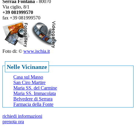
Serraa Fontana
- 80070
Via ciglio, 8/1
+39 081999570
fax +39 081999570
Foto di: ©
www.ischia.it
Nelle Vicinanze
Casa sul Masso
San Ciro Martire
Maria SS. del Carmine
Maria SS. Immacolata
Belvedere di Serrara
Farmacia della Fonte
richiedi informazioni
prenota ora