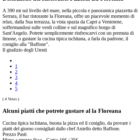
A 390 mt sul livello del mare, nella piccola e panoramica piazzetta di
Serrara, il bar ristorante la Floreana, offre un piacevole momento di
relax, dalla Sua terrazza, la vista spazia da Capri a Ventotene,
soffermandosi sulle verdi colline e sul magnifico borgo di
Sant'Angelo. Potrete semplicemente rinfrescarvi con un premuta di
limone, o gustare la cucina tipica ischitana, a farla da padrone, il
coniglio alla "Baffone".
Il giudizio degli Utenti
1
2
3
4
5
( 4 Votes )
Alcuni piatti che potrete gustare al la Floreana
Cucina tipica ischitana, buona la pizza ed il coniglio, da provare i
piatti del giorno consigliati dallo chef Aniello detto Baffone.
Prezzo Pasti
Menu a prezzo fisso - Carta: 16€ / 35€