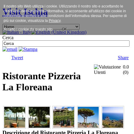
Il nostro sito Web utilizza i cookie. Utilizzando il nostro sito e accettando le
Visit Ischia
condizioni della presente informativa, si acconsente all'utilizzo dei cookie in
conformità ai termini e alle condizioni dell’informativa stessa. Per saperne di
più sui cookie, visualizza la
Privacy
.
Accetto i cookie da questo sito.
OK
Cerca
Tweet
Share
0.0
(
0
)
Ristorante Pizzeria
La Floreana
Descrizione del Ristorante Pizzeria La Floreana