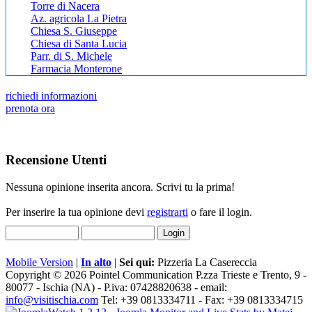
Torre di Nacera
Az. agricola La Pietra
Chiesa S. Giuseppe
Chiesa di Santa Lucia
Parr. di S. Michele
Farmacia Monterone
richiedi informazioni
prenota ora
Recensione Utenti
Nessuna opinione inserita ancora. Scrivi tu la prima!
Per inserire la tua opinione devi
registrarti
o fare il login.
Mobile Version
|
In alto
|
Sei qui:
Pizzeria La Casereccia
Copyright © 2026 Pointel Communication P.zza Trieste e Trento, 9 -
80077 -
Ischia
(NA) - P.iva: 07428820638 - email:
info@visitischia.com
Tel: +39 0813334711 - Fax: +39 0813334715