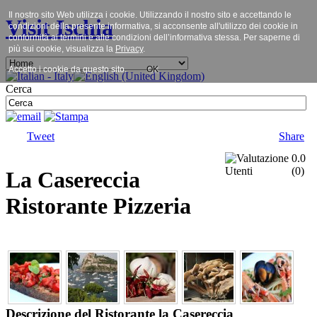
Il nostro sito Web utilizza i cookie. Utilizzando il nostro sito e accettando le
Visit Ischia
condizioni della presente informativa, si acconsente all'utilizzo dei cookie in
conformità ai termini e alle condizioni dell’informativa stessa. Per saperne di
più sui cookie, visualizza la
Privacy
.
Accetto i cookie da questo sito.
OK
Cerca
Tweet
Share
0.0
(
0
)
La Casereccia
Ristorante Pizzeria
Descrizione del Ristorante la Casereccia