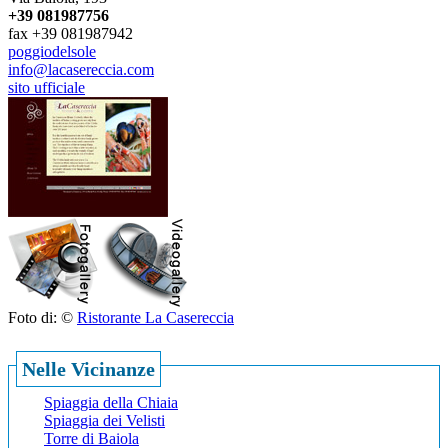
+39 081987756
fax +39 081987942
poggiodelsole
info@lacasereccia.com
sito ufficiale
Foto di: ©
Ristorante La Casereccia
Nelle Vicinanze
Spiaggia della Chiaia
Spiaggia dei Velisti
Torre di Baiola