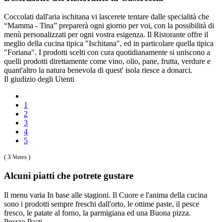
Coccolati dall'aria ischitana vi lascerete tentare dalle specialità che
“Mamma - Tina” preparerà ogni giorno per voi, con la possibilità di
menù personalizzati per ogni vostra esigenza. Il Ristorante offre il
meglio della cucina tipica "Ischitana", ed in particolare quella tipica
"Foriana". I prodotti scelti con cura quotidianamente si uniscono a
quelli prodotti direttamente come vino, olio, pane, frutta, verdure e
quant'altro la natura benevola di quest' isola riesce a donarci.
Il giudizio degli Utenti
1
2
3
4
5
( 3 Votes )
Alcuni piatti che potrete gustare
Il menu varia In base alle stagioni. Il Cuore e l'anima della cucina
sono i prodotti sempre freschi dall'orto, le ottime paste, il pesce
fresco, le patate al forno, la parmigiana ed una Buona pizza.
Prezzo Pasti