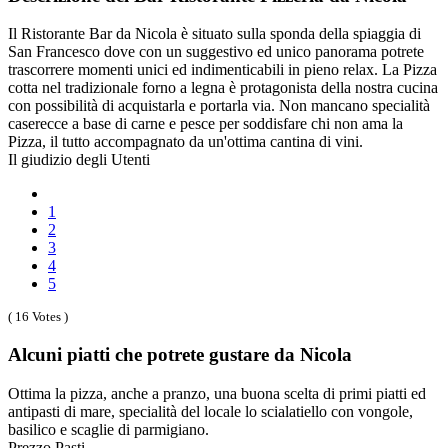
Il Ristorante Bar da Nicola è situato sulla sponda della spiaggia di
San Francesco dove con un suggestivo ed unico panorama potrete
trascorrere momenti unici ed indimenticabili in pieno relax. La Pizza
cotta nel tradizionale forno a legna è protagonista della nostra cucina
con possibilità di acquistarla e portarla via. Non mancano specialità
caserecce a base di carne e pesce per soddisfare chi non ama la
Pizza, il tutto accompagnato da un'ottima cantina di vini.
Il giudizio degli Utenti
1
2
3
4
5
( 16 Votes )
Alcuni piatti che potrete gustare da Nicola
Ottima la pizza, anche a pranzo, una buona scelta di primi piatti ed
antipasti di mare, specialità del locale lo scialatiello con vongole,
basilico e scaglie di parmigiano.
Prezzo Pasti