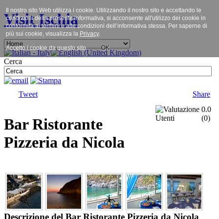
Il nostro sito Web utilizza i cookie. Utilizzando il nostro sito e accettando le
Visit Ischia
condizioni della presente informativa, si acconsente all'utilizzo dei cookie in
conformità ai termini e alle condizioni dell’informativa stessa. Per saperne di
più sui cookie, visualizza la
Privacy
.
Accetto i cookie da questo sito.
OK
Cerca
Tweet
Share
0.0
(
0
)
Bar Ristorante
Pizzeria da Nicola
Descrizione del Bar Ristorante Pizzeria da Nicola