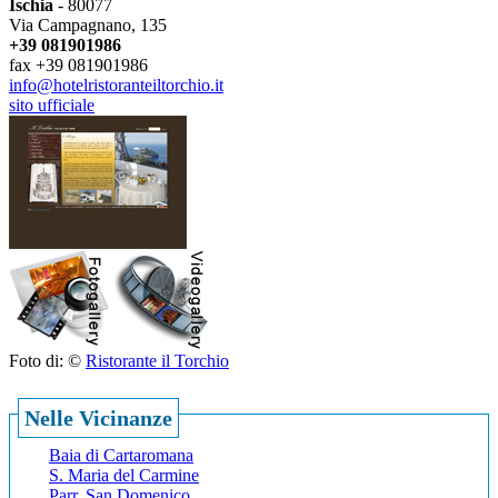
Ischia
- 80077
Via Campagnano, 135
+39 081901986
fax +39 081901986
info@hotelristoranteiltorchio.it
sito ufficiale
Foto di: ©
Ristorante il Torchio
Nelle Vicinanze
Baia di Cartaromana
S. Maria del Carmine
Parr. San Domenico