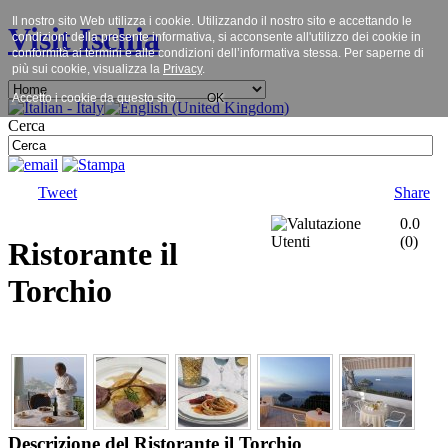
Il nostro sito Web utilizza i cookie. Utilizzando il nostro sito e accettando le
Visit Ischia
condizioni della presente informativa, si acconsente all'utilizzo dei cookie in
conformità ai termini e alle condizioni dell’informativa stessa. Per saperne di
più sui cookie, visualizza la
Privacy
.
Accetto i cookie da questo sito.
OK
Cerca
Tweet
Share
0.0
(
0
)
Ristorante il
Torchio
Descrizione del Ristorante il Torchio