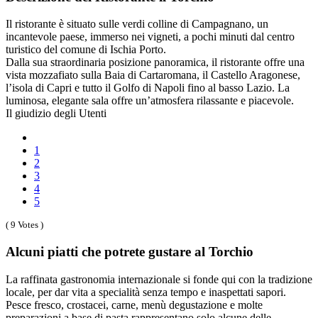
Il ristorante è situato sulle verdi colline di Campagnano, un
incantevole paese, immerso nei vigneti, a pochi minuti dal centro
turistico del comune di Ischia Porto.
Dalla sua straordinaria posizione panoramica, il ristorante offre una
vista mozzafiato sulla Baia di Cartaromana, il Castello Aragonese,
l’isola di Capri e tutto il Golfo di Napoli fino al basso Lazio. La
luminosa, elegante sala offre un’atmosfera rilassante e piacevole.
Il giudizio degli Utenti
1
2
3
4
5
( 9 Votes )
Alcuni piatti che potrete gustare al Torchio
La raffinata gastronomia internazionale si fonde qui con la tradizione
locale, per dar vita a specialità senza tempo e inaspettati sapori.
Pesce fresco, crostacei, carne, menù degustazione e molte
preparazioni a base di pasta rappresentano solo alcune delle