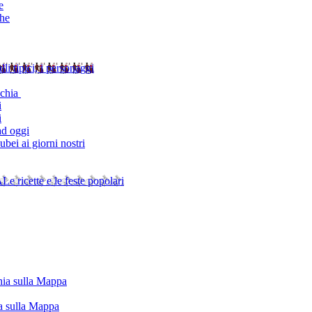
e
che
alli tipici, i personaggi
schia
i
i
ad oggi
bei ai giorni nostri
A
Le ricette e le feste popolari
chia sulla Mappa
ia sulla Mappa