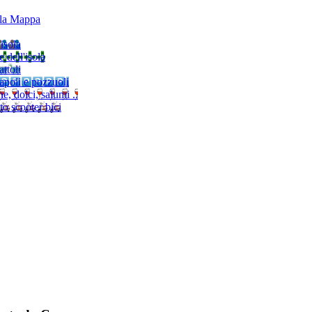
lla Mappa
'isola
e dell'isola
ttoli
napoli e pozzuoli
, dolci, salumi ..
to scooter bici