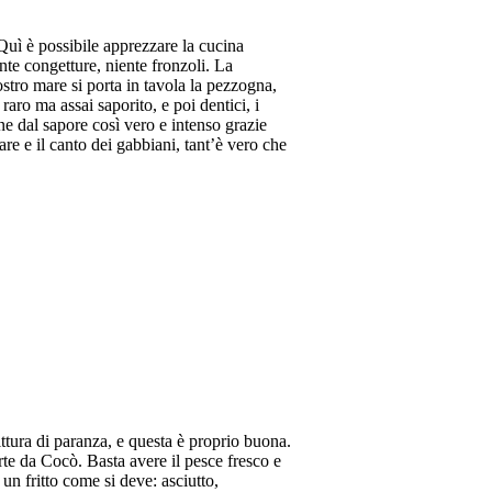
 Quì è possibile apprezzare la cucina
ente congetture, niente fronzoli. La
ostro mare si porta in tavola la pezzogna,
 raro ma assai saporito, e poi dentici, i
mone dal sapore così vero e intenso grazie
are e il canto dei gabbiani, tant’è vero che
ittura di paranza, e questa è proprio buona.
forte da Cocò. Basta avere il pesce fresco e
 un fritto come si deve: asciutto,