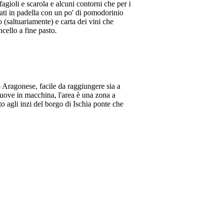
fagioli e scarola e alcuni contorni che per i
tati in padella con un po' di pomodorinio
(saltuariamente) e carta dei vini che
cello a fine pasto.
o Aragonese, facile da raggiungere sia a
 muove in macchina, l'area è una zona a
to agli inzi del borgo di Ischia ponte che