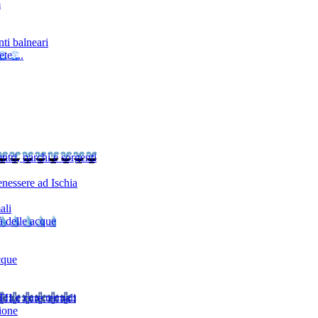
m
ti balneari
te ...
ntri, parchi e sorgenti
nessere ad Ischia
ali
à delle acque
cque
TI
Le cure termali
ione