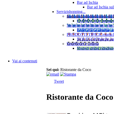
Bar ad Ischia
Bar ad Ischia su
Servizi
shopping...
Servizi
ed intrattenimento dell
FARMACIE
le farmaci
Shopping
abbigliamento, gioca
PARCHEGGI
ischia, 
PRODOTTI TIPICI
Ceramiche
NOLEGGIO
barche au
Sport
Sport e cultura
Numeri utili
al cittadino
Vai ai contenuti
Sei qui:
Ristorante da Coco
Tweet
Ristorante da Coco