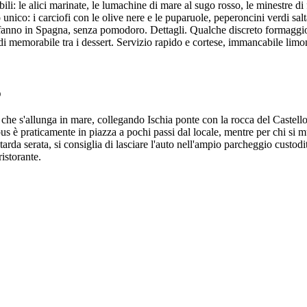
ili: le alici marinate, le lumachine di mare al sugo rosso, le minestre di 
unico: i carciofi con le olive nere e le puparuole, peperoncini verdi sal
 fanno in Spagna, senza pomodoro. Dettagli. Qualche discreto formaggio 
 memorabile tra i dessert. Servizio rapido e cortese, immancabile limon
o
 che s'allunga in mare, collegando Ischia ponte con la rocca del Castell
bus è praticamente in piazza a pochi passi dal locale, mentre per chi si
tarda serata, si consiglia di lasciare l'auto nell'ampio parcheggio custodi
ristorante.