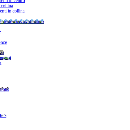
nti in centro
collina
ti in collina
e, residence, agriturismo
e
ence
ina
amenti
a
tobus
 bus