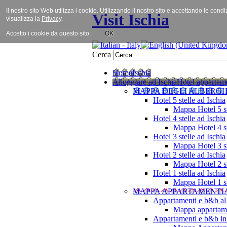
Il nostro sito Web utilizza i cookie. Utilizzando il nostro sito e accettando le cond
Visit Ischia
visualizza la
Privacy
.
Accetto i cookie da questo sito.
OK
Cerca
Home
Ischia
Alloggiare ad Ischia
Hotel appartame
MAPPA DEGLI ALBERGH
Hotel 5 stelle ad Ischia
Mappa Hotel 5 st
Hotel 4 stelle ad Ischia
Mappa Hotel 4 st
Hotel 3 stelle ad Ischia
Mappa Hotel 3 st
Hotel 2 stelle ad Ischia
Mappa Hotel 2 st
Hotel 1 stella ad Ischia
Mappa Hotel 1 st
MAPPA APPARTAMENTI
Appartamenti e b&b al
Mappa appartame
Appartamenti e b&b in