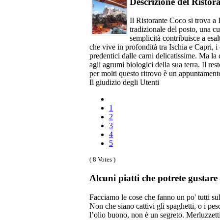
Descrizione del Ristor
Il Ristorante Coco si trova a
tradizionale del posto, una cu
semplicità contribuisce a esal
che vive in profondità tra Ischia e Capri, i 
predentici dalle carni delicatissime. Ma la c
agli agrumi biologici della sua terra. Il re
per molti questo ritrovo è un appuntamento
Il giudizio degli Utenti
1
2
3
4
5
( 8 Votes )
Alcuni piatti che potrete gustar
Facciamo le cose che fanno un po' tutti sul
Non che siano cattivi gli spaghetti, o i pes
l’olio buono, non è un segreto. Merluzzetti,