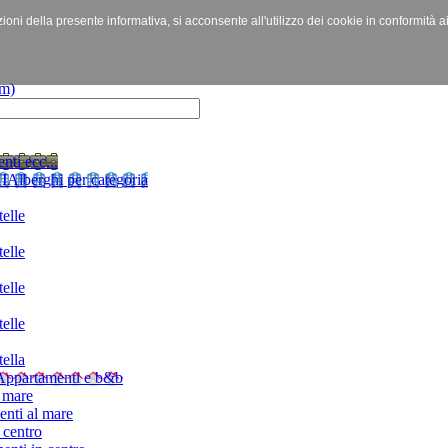
izioni della presente informativa, si acconsente all'utilizzo dei cookie in conformità a
nti ecc...
I
Alberghi per categoria
elle
elle
elle
elle
ella
Appartamenti e b&b
 mare
nti al mare
 centro