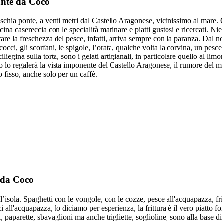
ante da Coco
 Ischia ponte, a venti metri dal Castello Aragonese, vicinissimo al mare.
cina casereccia con le specialità marinare e piatti gustosi e ricercati. Ni
tare la freschezza del pesce, infatti, arriva sempre con la paranza. Dal n
cocci, gli scorfani, le spigole, l’orata, qualche volta la corvina, un pesce
iliegina sulla torta, sono i gelati artigianali, in particolare quello al li
sto lo regalerà la vista imponente del Castello Aragonese, il rumore del m
 fisso, anche solo per un caffè.
e da Coco
l’isola. Spaghetti con le vongole, con le cozze, pesce all'acquapazza, fr
ci all'acquapazza, lo diciamo per esperienza, la frittura è il vero piatto 
 paparette, sbavaglioni ma anche trigliette, soglioline, sono alla base di