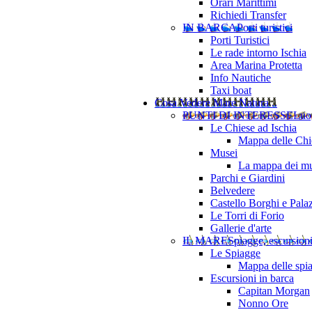
Orari Marittimi
Richiedi Transfer
IN BARCA
Porti turistici
Porti Turistici
Le rade intorno Ischia
Area Marina Protetta
Info Nautiche
Taxi boat
Cosa Vedere
Mare Natura ..
PUNTI DI INTERESSE
Luo
Le Chiese ad Ischia
Mappa delle Chie
Musei
La mappa dei mu
Parchi e Giardini
Belvedere
Castello Borghi e Pala
Le Torri di Forio
Gallerie d'arte
IL MARE
Spiagge, escursion
Le Spiagge
Mappa delle spi
Escursioni in barca
Capitan Morgan
Nonno Ore