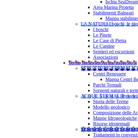
Ischia SeaDrea
Area Marina Protetta
Stabilimenti Balneari
Mappa stabilimen
LA NATURA
I boschi, le pine
I boschi
Le Pinete
Le Case di Pietra
Le Cantine
Sentieri ed escursioni
Associazioni
Terme Benessere
Acqua miracolosa
STRUTTURE TERMALI
Ce
Centri Benessere
Mappa Centri Be
Parchi Termali
Sorgenti naturali e term
ACQUE TERMALI
Propriet
Storia delle Terme
Modello geologico
Composizione delle A
Mappe Idrogeologiche
Risorse idrotermali
TERAPIE E TRATTAMEN
Trattamenti in convenz