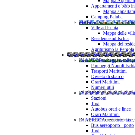
Mappa Appartame
Appartamenti e b&b in 
Mappa appartamen
Camping Paluba
MAPPA DELLE VILLE
Vill
Ville ad Ischia
Mappa delle vill
Residence ad Ischia
Mappa dei resid
Agriturismo la Pergola
Raggiungere Ischia
Orari Porti Cart
IN AUTO
Parcheggi e colleg
Parcheggi Napoli Ischi
Trasporti Marittimi
Divieto di sbarco
Orari Marittimi
Numeri utili
IN TRENO
Stazioni,Taxi,Au
Stazioni
Taxi
Autobus orari e linee
Orari Marittimi
IN AEREO
Aereoporto, taxi,
Bus aereoporto - porto
Taxi