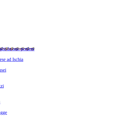
ghi da non perdere
se ad Ischia
sei
zzi
i
agge