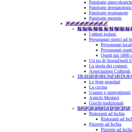
Patologie ginecologich
Patologie dermatologi
Patologie respiratorie
Patologie motorie
Tradizione
Ristoranti....
FOLKLORE & STORIA
I b
I pittori isolani
Personaggi storici ad I
Personaggi local
Personaggi ospit
Ospiti dal 1800 
Un po di Storia
Dagli Eu
La storia dei comuni
Associazioni Culturali
TRADIZIONE ISCHITAN
Le feste popolari
La cucina
Usanze e superstizioni
Antichi Mestieri
Giochi tradizionali
RISTORARSI AD ISCHIA
Ristoranti ad Ischia
Ristoranti ad Is
Pizzerie ad Ischia
Pizzerie ad Isch