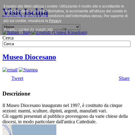
Il nostro sito Web utilizza i cookie. Utilizzando il nostro sito e accettando le
Visit Ischia
condizioni della presente informativa, si acconsente all'utilizzo dei cookie in
conformità ai termini e alle condizioni dell’informativa stessa. Per saperne di
più sui cookie, visualizza la
Privacy
.
Accetto i cookie da questo sito.
OK
Cerca
Museo Diocesano
Tweet
Share
Descrizione
Il Museo Diocesano inaugurato nel 1997, è costituito da cinque
sezioni: marmi, sculture, dipinti, argenti, manufatti vari.
Gli oggetti presentati al pubblico provengono da varie chiese della
diocesi, in modo particolare dall'antica Cattedrale.