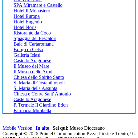
SPA Miramare e Castello
Hotel Il Monastero
Hotel Europa
Hotel Eugenio
Hotel Noris
Ristorante da Coco
Spiaggia dei Pescatori
Baia di Cartaromana
Borgo di Celso
Galleria Ielasi
Castello Aragonese
Il Museo del Mare
Il Museo delle Armi
Chiesa dello Spirito Santo
S. Maria di Costantinopoli
S. Maria della Assunta
Chiesa e Conv. Sant' Antonio
Castello Aragonese
P. Termale Il Giardino Eden
Farmacia Mirabella
Mobile Version
|
In alto
|
Sei qui:
Museo Diocesano
Copyright © 2026 Pointel Communication P.zza Trieste e Trento, 9 -