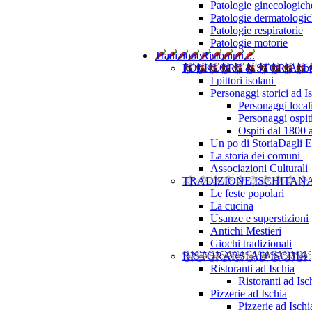
Patologie ginecologich
Patologie dermatologi
Patologie respiratorie
Patologie motorie
Tradizione
Ristoranti....
FOLKLORE & STORIA
I b
I pittori isolani
Personaggi storici ad I
Personaggi local
Personaggi ospit
Ospiti dal 1800 
Un po di Storia
Dagli Eu
La storia dei comuni
Associazioni Culturali
TRADIZIONE ISCHITAN
Le feste popolari
La cucina
Usanze e superstizioni
Antichi Mestieri
Giochi tradizionali
RISTORARSI AD ISCHIA
Ristoranti ad Ischia
Ristoranti ad Is
Pizzerie ad Ischia
Pizzerie ad Isch