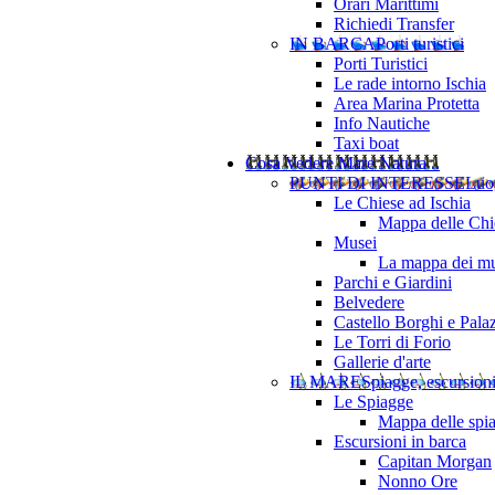
Orari Marittimi
Richiedi Transfer
IN BARCA
Porti turistici
Porti Turistici
Le rade intorno Ischia
Area Marina Protetta
Info Nautiche
Taxi boat
Cosa Vedere
Mare Natura ..
PUNTI DI INTERESSE
Luo
Le Chiese ad Ischia
Mappa delle Chie
Musei
La mappa dei mu
Parchi e Giardini
Belvedere
Castello Borghi e Pala
Le Torri di Forio
Gallerie d'arte
IL MARE
Spiagge, escursion
Le Spiagge
Mappa delle spi
Escursioni in barca
Capitan Morgan
Nonno Ore