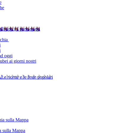
e
che
alli tipici, i personaggi
schia
i
i
ad oggi
bei ai giorni nostri
A
Le ricette e le feste popolari
chia sulla Mappa
ia sulla Mappa