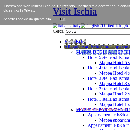
Il nostro sito Web utilizza i cookie. Utilizzando il nostro sito e accettando le cond
Visit Ischia
visualizza la
Privacy
.
Accetto i cookie da questo sito.
OK
Cerca
Home
Ischia
Alloggiare ad Ischia
Hotel appartame
MAPPA DEGLI ALBERGH
Hotel 5 stelle ad Ischia
Mappa Hotel 5 st
Hotel 4 stelle ad Ischia
Mappa Hotel 4 st
Hotel 3 stelle ad Ischia
Mappa Hotel 3 st
Hotel 2 stelle ad Ischia
Mappa Hotel 2 st
Hotel 1 stella ad Ischia
Mappa Hotel 1 st
MAPPA APPARTAMENTI
Appartamenti e b&b al
Mappa appartame
Appartamenti e b&b in