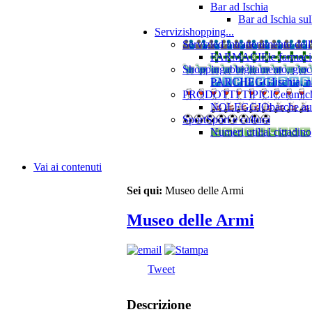
Bar ad Ischia
Bar ad Ischia su
Servizi
shopping...
Servizi
ed intrattenimento dell
FARMACIE
le farmaci
Shopping
abbigliamento, gioca
PARCHEGGI
ischia, 
PRODOTTI TIPICI
Ceramiche
NOLEGGIO
barche au
Sport
Sport e cultura
Numeri utili
al cittadino
Vai ai contenuti
Sei qui:
Museo delle Armi
Museo delle Armi
Tweet
Descrizione