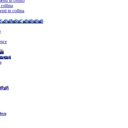
nti in centro
collina
ti in collina
e, residence, agriturismo
e
ence
ina
amenti
a
tobus
 bus