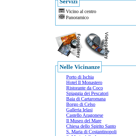
Servizi
Vicino al centro
Panoramico
Nelle Vicinanze
Porto di Ischia
Hotel Il Monastero
Ristorante da Coco
Spiaggia dei Pescatori
Baia di Cartaromana
Borgo di Celso
Galleria Ielasi
Castello Aragonese
Il Museo del Mare
Chiesa dello Spirito Santo
S. Maria di Costantinopoli