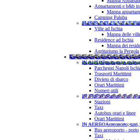
Mappa Appartame
Appartamenti e b&b in 
Mappa appartamen
Camping Paluba
MAPPA DELLE VILLE
Vill
Ville ad Ischia
Mappa delle vill
Residence ad Ischia
Mappa dei resid
Agriturismo la Pergola
Raggiungere Ischia
Orari Porti Cart
IN AUTO
Parcheggi e colleg
Parcheggi Napoli Ischi
Trasporti Marittimi
Divieto di sbarco
Orari Marittimi
Numeri utili
IN TRENO
Stazioni,Taxi,Au
Stazioni
Taxi
Autobus orari e linee
Orari Marittimi
IN AEREO
Aereoporto, taxi,
Bus aereoporto - porto
Taxi