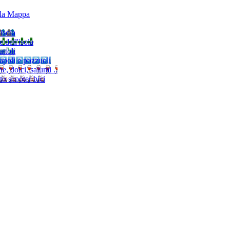
lla Mappa
'isola
e dell'isola
ttoli
napoli e pozzuoli
, dolci, salumi ..
to scooter bici