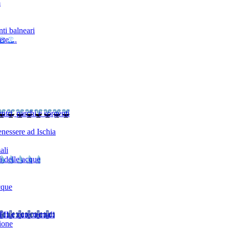
m
ti balneari
te ...
ntri, parchi e sorgenti
nessere ad Ischia
ali
à delle acque
cque
TI
Le cure termali
ione