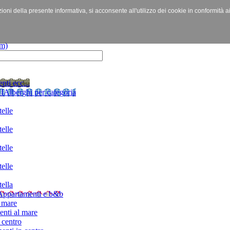
izioni della presente informativa, si acconsente all'utilizzo dei cookie in conformità a
nti ecc...
I
Alberghi per categoria
elle
elle
elle
elle
ella
Appartamenti e b&b
 mare
nti al mare
 centro