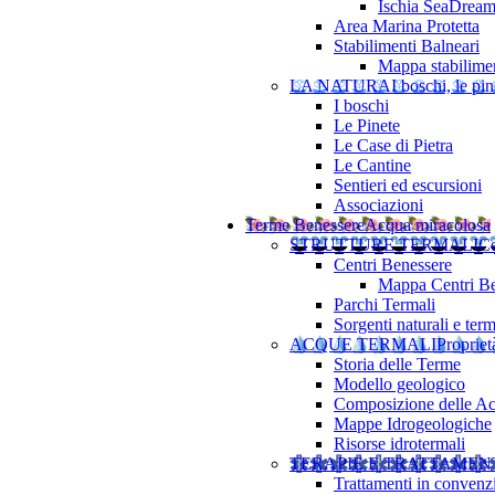
Ischia SeaDrea
Area Marina Protetta
Stabilimenti Balneari
Mappa stabilimen
LA NATURA
I boschi, le pine
I boschi
Le Pinete
Le Case di Pietra
Le Cantine
Sentieri ed escursioni
Associazioni
Terme Benessere
Acqua miracolosa
STRUTTURE TERMALI
Ce
Centri Benessere
Mappa Centri Be
Parchi Termali
Sorgenti naturali e term
ACQUE TERMALI
Propriet
Storia delle Terme
Modello geologico
Composizione delle A
Mappe Idrogeologiche
Risorse idrotermali
TERAPIE E TRATTAMEN
Trattamenti in convenz