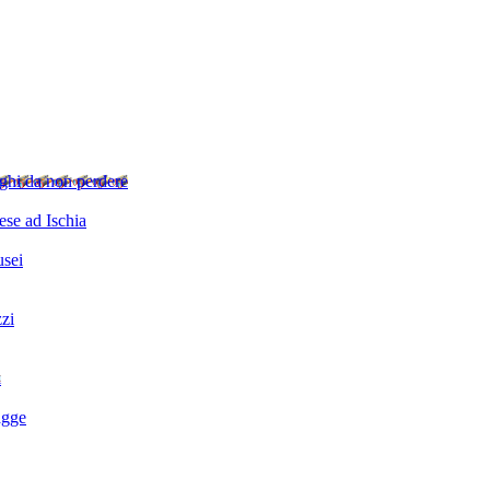
ghi da non perdere
se ad Ischia
sei
zzi
i
agge