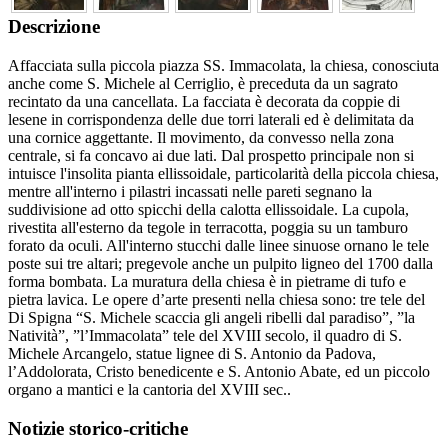
Descrizione
Affacciata sulla piccola piazza SS. Immacolata, la chiesa, conosciuta
anche come S. Michele al Cerriglio, è preceduta da un sagrato
recintato da una cancellata. La facciata è decorata da coppie di
lesene in corrispondenza delle due torri laterali ed è delimitata da
una cornice aggettante. Il movimento, da convesso nella zona
centrale, si fa concavo ai due lati. Dal prospetto principale non si
intuisce l'insolita pianta ellissoidale, particolarità della piccola chiesa,
mentre all'interno i pilastri incassati nelle pareti segnano la
suddivisione ad otto spicchi della calotta ellissoidale. La cupola,
rivestita all'esterno da tegole in terracotta, poggia su un tamburo
forato da oculi. All'interno stucchi dalle linee sinuose ornano le tele
poste sui tre altari; pregevole anche un pulpito ligneo del 1700 dalla
forma bombata. La muratura della chiesa è in pietrame di tufo e
pietra lavica. Le opere d’arte presenti nella chiesa sono: tre tele del
Di Spigna “S. Michele scaccia gli angeli ribelli dal paradiso”, ”la
Natività”, ”l’Immacolata” tele del XVIII secolo, il quadro di S.
Michele Arcangelo, statue lignee di S. Antonio da Padova,
l’Addolorata, Cristo benedicente e S. Antonio Abate, ed un piccolo
organo a mantici e la cantoria del XVIII sec..
Notizie storico-critiche