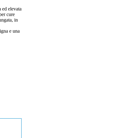
a ed elevata
per cure
ungata, in
pigna e una