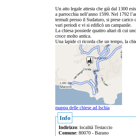
Un atto legale attesta che già dal 1300 esi
a parrocchia nell’anno 1599. Nel 1792 l’a
termali presso il Sudaturo, si prese carico 
vari periodi e vi si edificò un campanile.
La chiesa possiede quattro altari di cui u
croce molto antica.
Una lapide ci ricorda che un tempo, la chie
mappa delle chiese ad Ischia
Info
Indirizzo
: località Testaccio
Comune
: 80070 - Barano