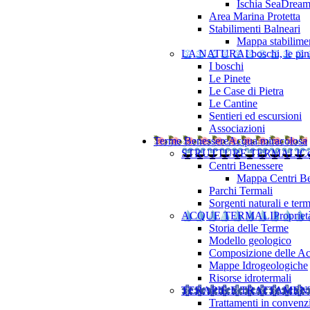
Ischia SeaDrea
Area Marina Protetta
Stabilimenti Balneari
Mappa stabilimen
LA NATURA
I boschi, le pine
I boschi
Le Pinete
Le Case di Pietra
Le Cantine
Sentieri ed escursioni
Associazioni
Terme Benessere
Acqua miracolosa
STRUTTURE TERMALI
Ce
Centri Benessere
Mappa Centri Be
Parchi Termali
Sorgenti naturali e term
ACQUE TERMALI
Propriet
Storia delle Terme
Modello geologico
Composizione delle A
Mappe Idrogeologiche
Risorse idrotermali
TERAPIE E TRATTAMEN
Trattamenti in convenz