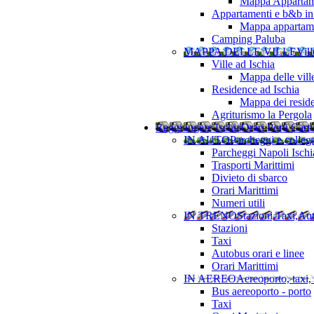
Mappa Appartame
Appartamenti e b&b in 
Mappa appartamen
Camping Paluba
MAPPA DELLE VILLE
Vill
Ville ad Ischia
Mappa delle vill
Residence ad Ischia
Mappa dei resid
Agriturismo la Pergola
Raggiungere Ischia
Orari Porti Cart
IN AUTO
Parcheggi e colleg
Parcheggi Napoli Ischi
Trasporti Marittimi
Divieto di sbarco
Orari Marittimi
Numeri utili
IN TRENO
Stazioni,Taxi,Au
Stazioni
Taxi
Autobus orari e linee
Orari Marittimi
IN AEREO
Aereoporto, taxi,
Bus aereoporto - porto
Taxi