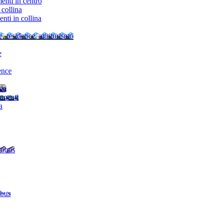
nti in centro
collina
ti in collina
e, residence, agriturismo
e
ence
ina
amenti
a
tobus
 bus