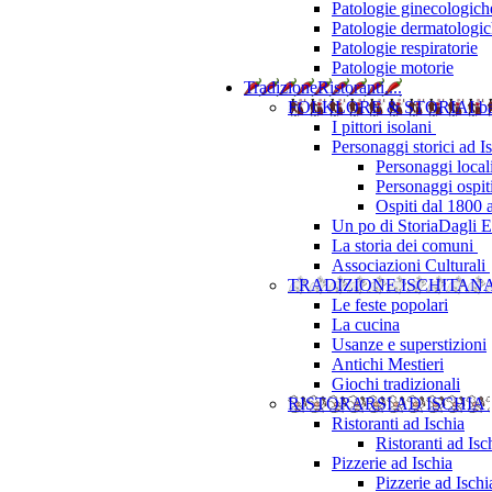
Patologie ginecologich
Patologie dermatologi
Patologie respiratorie
Patologie motorie
Tradizione
Ristoranti....
FOLKLORE & STORIA
I b
I pittori isolani
Personaggi storici ad I
Personaggi local
Personaggi ospit
Ospiti dal 1800 
Un po di Storia
Dagli Eu
La storia dei comuni
Associazioni Culturali
TRADIZIONE ISCHITAN
Le feste popolari
La cucina
Usanze e superstizioni
Antichi Mestieri
Giochi tradizionali
RISTORARSI AD ISCHIA
Ristoranti ad Ischia
Ristoranti ad Is
Pizzerie ad Ischia
Pizzerie ad Isch