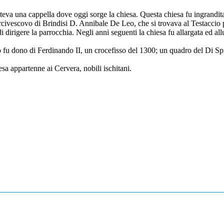
steva una cappella dove oggi sorge la chiesa. Questa chiesa fu ingrandit
rcivescovo di Brindisi D. Annibale De Leo, che si trovava al Testaccio 
di dirigere la parrocchia. Negli anni seguenti la chiesa fu allargata ed all
no fu dono di Ferdinando II, un crocefisso del 1300; un quadro del Di S
sa appartenne ai Cervera, nobili ischitani.