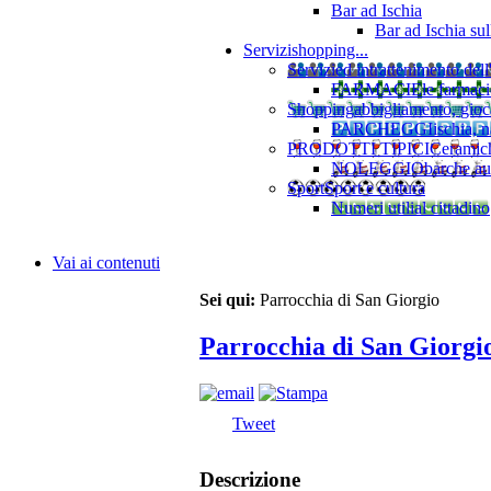
Bar ad Ischia
Bar ad Ischia su
Servizi
shopping...
Servizi
ed intrattenimento dell
FARMACIE
le farmaci
Shopping
abbigliamento, gioca
PARCHEGGI
ischia, 
PRODOTTI TIPICI
Ceramiche
NOLEGGIO
barche au
Sport
Sport e cultura
Numeri utili
al cittadino
Vai ai contenuti
Sei qui:
Parrocchia di San Giorgio
Parrocchia di San Giorgi
Tweet
Descrizione