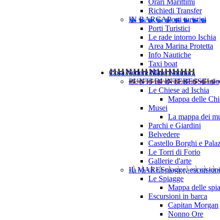
Orari Marittimi
Richiedi Transfer
IN BARCA
Porti turistici
Porti Turistici
Le rade intorno Ischia
Area Marina Protetta
Info Nautiche
Taxi boat
Cosa Vedere
Mare Natura ..
PUNTI DI INTERESSE
Luo
Le Chiese ad Ischia
Mappa delle Chie
Musei
La mappa dei mu
Parchi e Giardini
Belvedere
Castello Borghi e Pala
Le Torri di Forio
Gallerie d'arte
IL MARE
Spiagge, escursion
Le Spiagge
Mappa delle spi
Escursioni in barca
Capitan Morgan
Nonno Ore