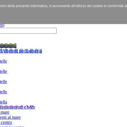
izioni della presente informativa, si acconsente all'utilizzo dei cookie in conformità a
nti ecc...
I
Alberghi per categoria
elle
elle
elle
elle
ella
Appartamenti e b&b
 mare
nti al mare
 centro