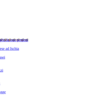
ghi da non perdere
se ad Ischia
sei
zzi
i
agge