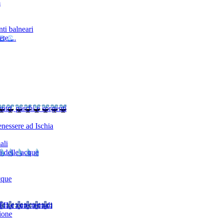
m
ti balneari
te ...
ntri, parchi e sorgenti
nessere ad Ischia
ali
à delle acque
cque
TI
Le cure termali
ione