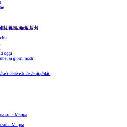
e
che
alli tipici, i personaggi
schia
i
i
ad oggi
bei ai giorni nostri
A
Le ricette e le feste popolari
chia sulla Mappa
ia sulla Mappa