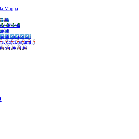
lla Mappa
'isola
e dell'isola
ttoli
napoli e pozzuoli
, dolci, salumi ..
to scooter bici
o