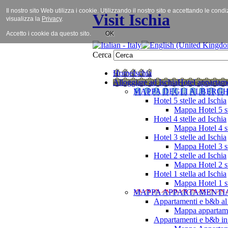
Il nostro sito Web utilizza i cookie. Utilizzando il nostro sito e accettando le cond
Visit Ischia
visualizza la
Privacy
.
Accetto i cookie da questo sito.
OK
Cerca
Home
Ischia
Alloggiare ad Ischia
Hotel appartame
MAPPA DEGLI ALBERGH
Hotel 5 stelle ad Ischia
Mappa Hotel 5 st
Hotel 4 stelle ad Ischia
Mappa Hotel 4 st
Hotel 3 stelle ad Ischia
Mappa Hotel 3 st
Hotel 2 stelle ad Ischia
Mappa Hotel 2 st
Hotel 1 stella ad Ischia
Mappa Hotel 1 st
MAPPA APPARTAMENTI
Appartamenti e b&b al
Mappa appartame
Appartamenti e b&b in