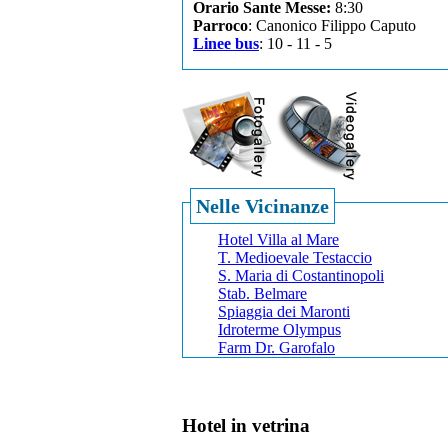
Orario Sante Messe:
8:30
Parroco
: Canonico Filippo Caputo
Linee bus
: 10 - 11 - 5
Nelle Vicinanze
Hotel Villa al Mare
T. Medioevale Testaccio
S. Maria di Costantinopoli
Stab. Belmare
Spiaggia dei Maronti
Idroterme Olympus
Farm Dr. Garofalo
Hotel in vetrina