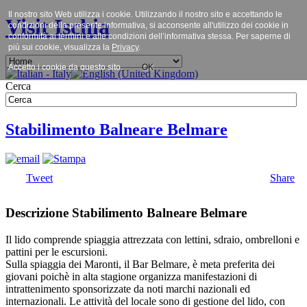
Il nostro sito Web utilizza i cookie. Utilizzando il nostro sito e accettando le
Visit Ischia
condizioni della presente informativa, si acconsente all'utilizzo dei cookie in
conformità ai termini e alle condizioni dell’informativa stessa. Per saperne di
più sui cookie, visualizza la
Privacy
.
Accetto i cookie da questo sito.
OK
Cerca
Stabilimento Balneare Belmare
Tweet
Share
Descrizione Stabilimento Balneare Belmare
Il lido comprende spiaggia attrezzata con lettini, sdraio, ombrelloni e
pattini per le escursioni.
Sulla spiaggia dei Maronti, il Bar Belmare, è meta preferita dei
giovani poichè in alta stagione organizza manifestazioni di
intrattenimento sponsorizzate da noti marchi nazionali ed
internazionali. Le attività del locale sono di gestione del lido, con