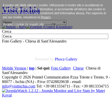
Il nostro sito Web utilizza i cookie. Utilizzando il nostro sito e accettando le
Visit Ischia
condizioni della presente informativa, si acconsente all'utilizzo dei cookie in
conformità ai termini e alle condizioni dell’informativa stessa. Per saperne di
più sui cookie, visualizza la
Privacy
.
Accetto i cookie da questo sito.
OK
Cerca
Foto Gallery - Chiesa di Sant'Alessandro
Powered by
Phoca
Gallery
Mobile Version
|
top
|
Sei qui:
Foto Gallery
Chiese
Chiesa di
Sant'Alessandro
Copyright © 2026 Pointel Communication P.zza Trieste e Trento, 9 -
80077 -
Ischia
(NA) - P.iva: 07428820638 - email:
info@visitischia.com
Tel: +39 0813334711 - Fax: +39 0813334715