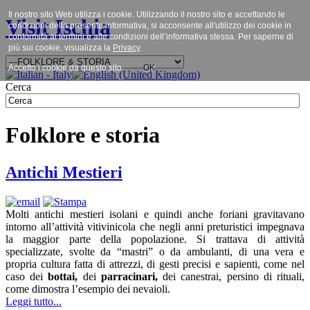
Il nostro sito Web utilizza i cookie. Utilizzando il nostro sito e accettando le
Visit Ischia
condizioni della presente informativa, si acconsente all'utilizzo dei cookie in
conformità ai termini e alle condizioni dell’informativa stessa. Per saperne di
più sui cookie, visualizza la
Privacy
.
Accetto i cookie da questo sito.
OK
Cerca
Folklore e storia
Antichi Mestieri
Molti antichi mestieri isolani e quindi anche foriani gravitavano
intorno all’attività vitivinicola che negli anni preturistici impegnava
la maggior parte della popolazione. Si trattava di attività
specializzate, svolte da “mastri” o da ambulanti, di una vera e
propria cultura fatta di attrezzi, di gesti precisi e sapienti, come nel
caso dei
bottai,
dei
parracinari,
dei canestrai, persino di rituali,
come dimostra l’esempio dei nevaioli.
Leggi tutto...