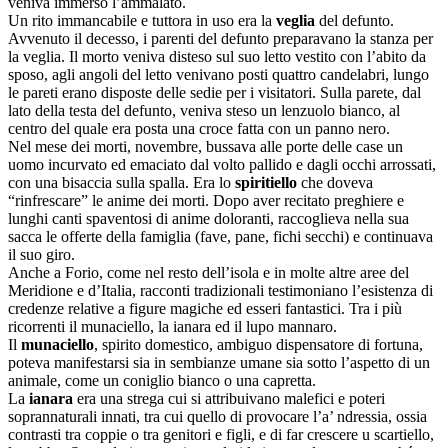
veniva immerso l’ammalato.
Un rito immancabile e tuttora in uso era la
veglia
del defunto.
Avvenuto il decesso, i parenti del defunto preparavano la stanza per
la veglia. Il morto veniva disteso sul suo letto vestito con l’abito da
sposo, agli angoli del letto venivano posti quattro candelabri, lungo
le pareti erano disposte delle sedie per i visitatori. Sulla parete, dal
lato della testa del defunto, veniva steso un lenzuolo bianco, al
centro del quale era posta una croce fatta con un panno nero.
Nel mese dei morti, novembre, bussava alle porte delle case un
uomo incurvato ed emaciato dal volto pallido e dagli occhi arrossati,
con una bisaccia sulla spalla. Era lo
spiritiello
che doveva
“rinfrescare” le anime dei morti. Dopo aver recitato preghiere e
lunghi canti spaventosi di anime doloranti, raccoglieva nella sua
sacca le offerte della famiglia (fave, pane, fichi secchi) e continuava
il suo giro.
Anche a Forio, come nel resto dell’isola e in molte altre aree del
Meridione e d’Italia, racconti tradizionali testimoniano l’esistenza di
credenze relative a figure magiche ed esseri fantastici. Tra i più
ricorrenti il munaciello, la ianara ed il lupo mannaro.
Il
munaciello
, spirito domestico, ambiguo dispensatore di fortuna,
poteva manifestarsi sia in sembianze umane sia sotto l’aspetto di un
animale, come un coniglio bianco o una capretta.
La
ianara
era una strega cui si attribuivano malefici e poteri
soprannaturali innati, tra cui quello di provocare l’a’ ndressia, ossia
contrasti tra coppie o tra genitori e figli, e di far crescere u scartiello,