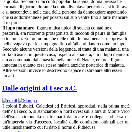
la gobba. Secondo i racconti popolari la ianara, donna pressoché
normale di giorno, durante la notte diventava pericolosa, si infiltrava
e si nascondeva nella casa della persona da danneggiare aspettando
che si addormentasse per posarsi sul suo ventre fino a farle mancare
il respiro.
Il
lupo mannaro
, figura mitica tipica di società contadine e
pastorali, era ricorrente protagonista di racconti di paura in famiglia
o tra amici. Era un uomo che nelle notti di luna piena si ricopriva di
peli e vagava per le campagne fino all’alba ululando come un lupo.
Secondo alcune versioni della leggenda, si tratta di una malattia, una
sorta di asma; in questo caso, rispetto alla ianara, cui il lupo mannaro
era accomunato dalla nascita nella notte di Natale, era una figura
innocua in quanto essa stessa malata anziché portatrice di malattia.
Altre versioni invece lo descrivono capace di sbranare altri esseri
umani.
Dalle origini al I sec a.C.
I coloni Euboici, Calcidesi ed Eritriesi, approdati, nella prima metà
dell'VIII secolo, si stanziarono a nord ovest sull'altura di Monte Vico
dell'isola, circondata da tre parti dal mare e collegata ad essa da
un'impervia via d'accesso, località dalle condizioni ottimali per un
utile insediamento cui fu dato il nome di Pithecusa.