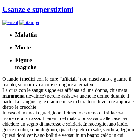
Usanze e superstizioni
Malattia
Morte
Figure
magiche
Quando i medici con le cure “ufficiali” non riuscivano a guarire il
malato, si ricorreva a cure e a figure alternative.
La cura con le sanguisughe era affidata ad una donna, chiamata
mammena
(levatrice) perché assisteva anche le donne durante il
parto. Le sanguisughe erano chiuse in barattolo di vetro e applicate
dietro le orecchie.
In caso di mancata guarigione il rimedio estremo cui si faceva
ricorso era la
rassa
. I parenti del malato bussavano alle case per
chiedere un segno di interesse e solidarietà: raccoglievano lardo,
gocce di olio, semi di grano, qualche pietra di sale, verdura, legumi.
Questi doni venivano bolliti e versati in un bagno caldo in cui