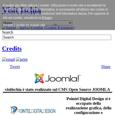
Il nostro sito Web utilizza i cookie. Utilizzando il nostro sito e accettando le
Visit Ischia
condizioni della presente informativa, si acconsente all'utilizzo dei cookie in
conformità ai termini e alle condizioni dell’informativa stessa. Per saperne di
più sui cookie, visualizza la
Privacy
.
Accetto i cookie da questo sito.
OK
Search
Credits
Tweet
Share
visitischia è stato realizzato sul CMS Open Source JOOMLA
Pointel Digital Design si è
occupato della
realizzazione grafica, della
configurazione e