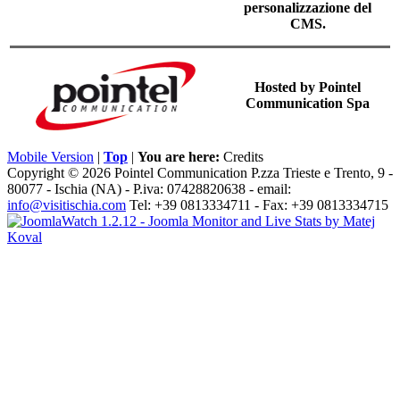
personalizzazione del
CMS.
Hosted by Pointel
Communication Spa
Mobile Version
|
Top
|
You are here:
Credits
Copyright © 2026 Pointel Communication P.zza Trieste e Trento, 9 -
80077 -
Ischia
(NA) - P.iva: 07428820638 - email:
info@visitischia.com
Tel: +39 0813334711 - Fax: +39 0813334715