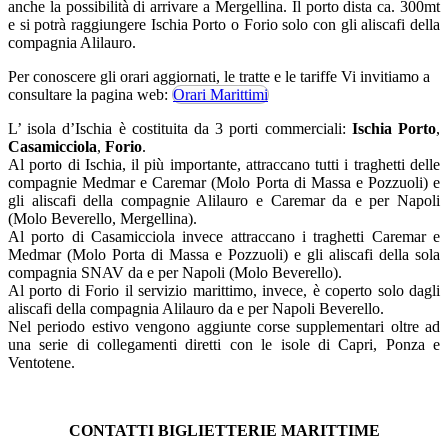
anche la possibilità di arrivare a Mergellina. Il porto dista ca. 300mt
e si potrà raggiungere Ischia Porto o Forio solo con gli aliscafi della
compagnia Alilauro.
Per conoscere gli orari aggiornati, le tratte e le tariffe Vi invitiamo a
consultare la pagina web:
Orari Marittimi
L’ isola d’Ischia è costituita da 3 porti commerciali:
Ischia Porto
,
Casamicciola
,
Forio
.
Al porto di Ischia, il più importante, attraccano tutti i traghetti delle
compagnie Medmar e Caremar (Molo Porta di Massa e Pozzuoli) e
gli aliscafi della compagnie Alilauro e Caremar da e per Napoli
(Molo Beverello, Mergellina).
Al porto di Casamicciola invece attraccano i traghetti Caremar e
Medmar (Molo Porta di Massa e Pozzuoli) e gli aliscafi della sola
compagnia SNAV da e per Napoli (Molo Beverello).
Al porto di Forio il servizio marittimo, invece, è coperto solo dagli
aliscafi della compagnia Alilauro da e per Napoli Beverello.
Nel periodo estivo vengono aggiunte corse supplementari oltre ad
una serie di collegamenti diretti con le isole di Capri, Ponza e
Ventotene.
CONTATTI BIGLIETTERIE MARITTIME