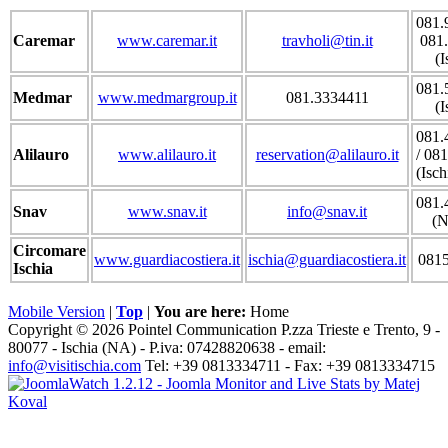
081.
Caremar
www.caremar.it
travholi@tin.it
081
(I
081.
Medmar
www.medmargroup.it
081.3334411
(I
081.
Alilauro
www.alilauro.it
reservation@alilauro.it
/ 08
(Isch
081.
Snav
www.snav.it
info@snav.it
(N
Circomare
www.guardiacostiera.it
ischia@guardiacostiera.it
081
Ischia
Mobile Version
|
Top
|
You are here:
Home
Copyright © 2026 Pointel Communication P.zza Trieste e Trento, 9 -
80077 -
Ischia
(NA) - P.iva: 07428820638 - email:
info@visitischia.com
Tel: +39 0813334711 - Fax: +39 0813334715