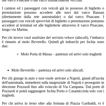
dal varco Pisacane o dal varco Immacolatella Vecchia.
I camion ed i passeggeri con veicoli già in possesso di biglietto o
prenotazione possono accedere alle navi dal varco Bausan
(direttamente dalla rete autostradale) o dal varco Pisacane. I
passeggeri con veicoli sprovvisti di biglietto o prenotazione potranno
accedere al terminal ed alle biglietterie attraverso il varco Pisacane,
lungo via Marina.
Per chi invece vuol usufruire del servizio veloce (aliscafi), l’imbarco
è rimasto al molo Beverello. Quindi gli imbarchi per Ischia sono
due:
Molo Porta di Massa – partenze ed arrivi solo traghetti
Molo Beverello – partenza ed arrivi solo aliscafi.
Per chi giunge in auto e non vuole arrivare a Napoli, giunti all'uscita
dell'autostrada, immettersi sulla tangenziale di Napoli e proseguire in
direzione Pozzuoli fino allo svincolo di Via Campana. Dal porto di
Pozzuoli si potrà raggiungere Ischia Porto o Casamicciola solo con i
traghetti.
Per chi arriva in treno oltre alla fermata di Piazza Garibaldi, vi è