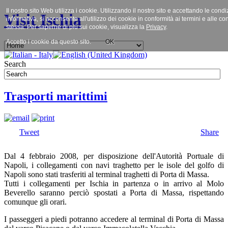
Il nostro sito Web utilizza i cookie. Utilizzando il nostro sito e accettando le cond
Visit Ischia
informativa, si acconsente all'utilizzo dei cookie in conformità ai termini e alle co
stessa. Per saperne di più sui cookie, visualizza la
Privacy
.
Accetto i cookie da questo sito.
OK
Search
Trasporti marittimi
Tweet
Share
Dal 4 febbraio 2008, per disposizione dell'Autorità Portuale di
Napoli, i collegamenti con navi traghetto per le isole del golfo di
Napoli sono stati trasferiti al terminal traghetti di Porta di Massa.
Tutti i collegamenti per Ischia in partenza o in arrivo al Molo
Beverello saranno perciò spostati a Porta di Massa, rispettando
comunque gli orari.
I passeggeri a piedi potranno accedere al terminal di Porta di Massa