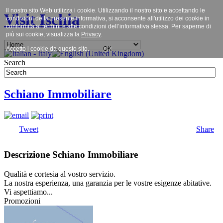
Il nostro sito Web utilizza i cookie. Utilizzando il nostro sito e accettando le
Visit Ischia
condizioni della presente informativa, si acconsente all'utilizzo dei cookie in
conformità ai termini e alle condizioni dell’informativa stessa. Per saperne di
più sui cookie, visualizza la
Privacy
.
Accetto i cookie da questo sito.
OK
Search
Schiano Immobiliare
Tweet
Share
Descrizione Schiano Immobiliare
Qualità e cortesia al vostro servizio.
La nostra esperienza, una garanzia per le vostre esigenze abitative.
Vi aspettiamo...
Promozioni