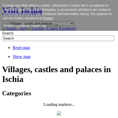
Il nostro sito Web utilizza i cookie. Utilizzando il nostro sito e accettando le
Visit Ischia
condizioni della presente informativa, si acconsente all'utilizzo dei cookie in
conformità ai termini e alle condizioni dell’informativa stessa. Per saperne di
più sui cookie, visualizza la
Privacy
.
Accetto i cookie da questo sito.
OK
Search
Reset map
Show map
Villages, castles and palaces in
Ischia
Categories
Loading markers...